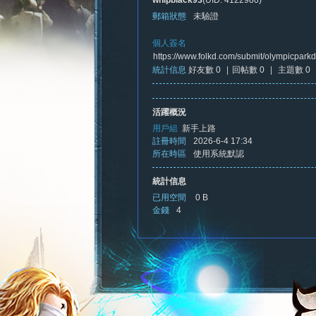
whipblack93
(UID: 4122980)
郵箱狀態
未驗證
個人簽名
https://www.folkd.com/submit/olympicparkd
統計信息
好友數 0
|
回帖數 0
|
主題數 0
憶
活躍概況
用戶組
新手上路
註冊時間
2026-6-4 17:34
所在時區
使用系統默認
統計信息
已用空間
0 B
金錢
4
新