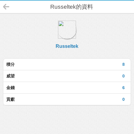
Russeltek的資料
Russeltek
積分
8
威望
0
金錢
6
貢獻
0