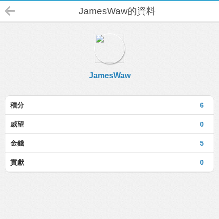
JamesWaw的資料
JamesWaw
積分
6
威望
0
金錢
5
貢獻
0