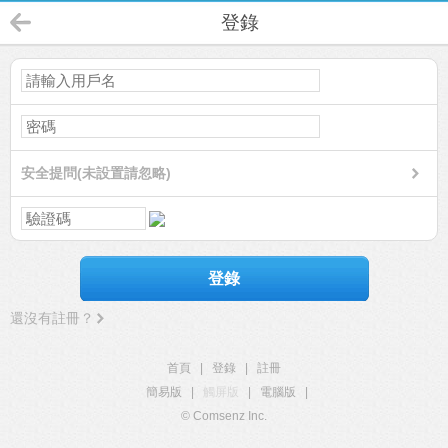
登錄
安全提問(未設置請忽略)
登錄
還沒有註冊？
首頁
|
登錄
|
註冊
簡易版
|
觸屏版
|
電腦版
|
© Comsenz Inc.