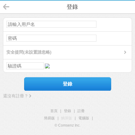
登錄
安全提問(未設置請忽略)
登錄
還沒有註冊？
首頁
|
登錄
|
註冊
簡易版
|
觸屏版
|
電腦版
|
© Comsenz Inc.