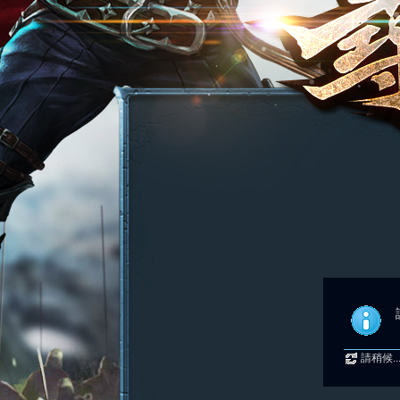
請稍候..