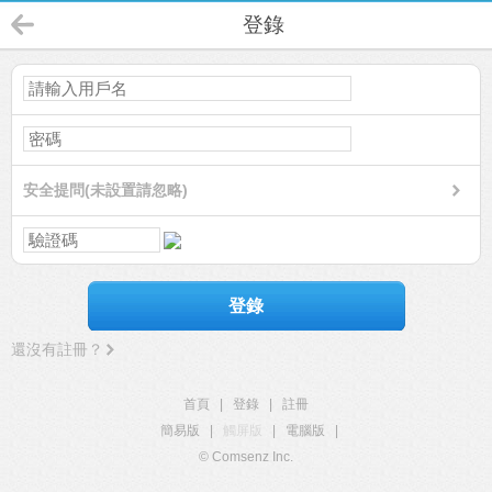
登錄
安全提問(未設置請忽略)
登錄
還沒有註冊？
首頁
|
登錄
|
註冊
簡易版
|
觸屏版
|
電腦版
|
© Comsenz Inc.