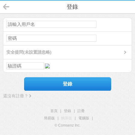
登錄
安全提問(未設置請忽略)
登錄
還沒有註冊？
首頁
|
登錄
|
註冊
簡易版
|
觸屏版
|
電腦版
|
© Comsenz Inc.