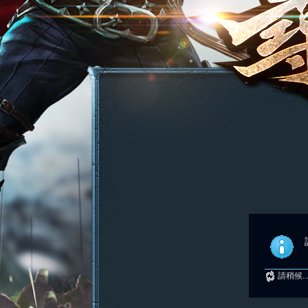
請稍候..