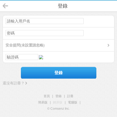
登錄
安全提問(未設置請忽略)
登錄
還沒有註冊？
首頁
|
登錄
|
註冊
簡易版
|
觸屏版
|
電腦版
|
© Comsenz Inc.