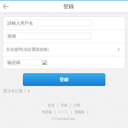
登錄
安全提問(未設置請忽略)
登錄
還沒有註冊？
首頁
|
登錄
|
註冊
簡易版
|
觸屏版
|
電腦版
|
© Comsenz Inc.