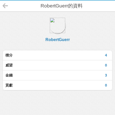
RobertGuerr的資料
RobertGuerr
積分
4
威望
0
金錢
3
貢獻
0