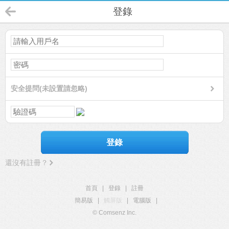
登錄
安全提問(未設置請忽略)
登錄
還沒有註冊？
首頁
|
登錄
|
註冊
簡易版
|
觸屏版
|
電腦版
|
© Comsenz Inc.