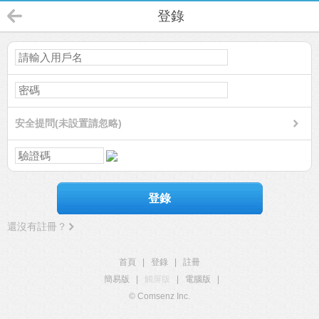
登錄
安全提問(未設置請忽略)
登錄
還沒有註冊？
首頁
|
登錄
|
註冊
簡易版
|
觸屏版
|
電腦版
|
© Comsenz Inc.