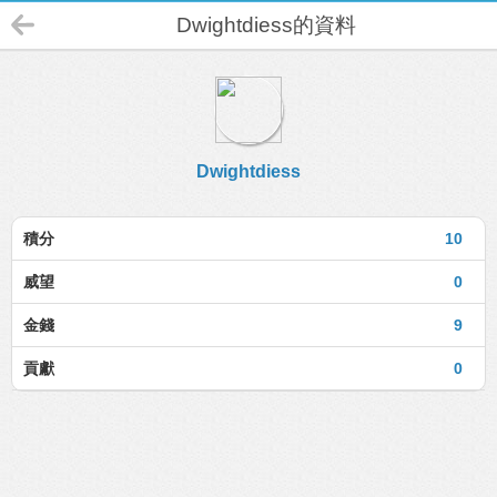
Dwightdiess的資料
Dwightdiess
積分
10
威望
0
金錢
9
貢獻
0