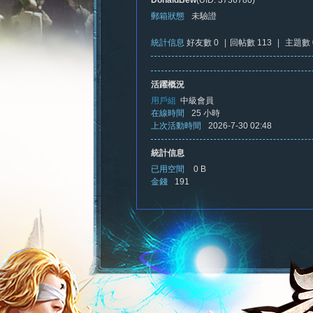
DonaldBew
(UID: 3736780)
郵箱狀態
未驗證
統計信息
好友數 0
|
回帖數 113
|
主題數 
憶
活躍概況
用戶組
中級會員
在線時間
25 小時
上次活動時間
2026-7-30 02:48
統計信息
已用空間
0 B
金錢
191
新