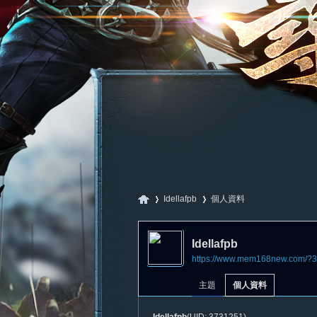
Idellafpb
個人資料
Idellafpb
https://www.mem168new.com/?
尋
›
›
主題
個人資料