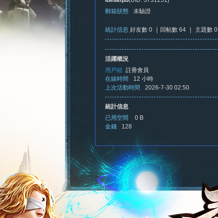
Idellafpb
(UID: 3731251)
郵箱狀態
未驗證
統計信息
好友數 0
|
回帖數 64
|
主題數 0
憶
活躍概況
用戶組
註冊會員
在線時間
12 小時
上次活動時間
2026-7-30 02:50
統計信息
已用空間
0 B
金錢
128
新