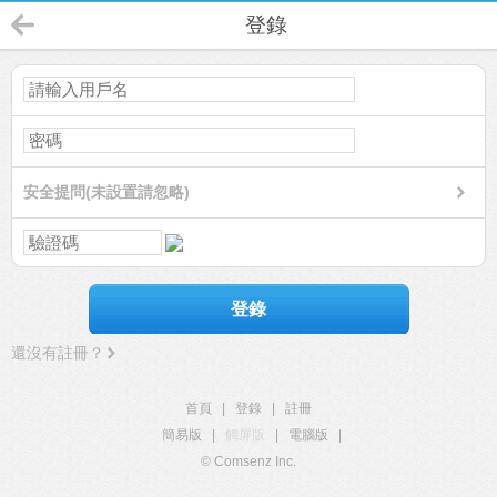
登錄
安全提問(未設置請忽略)
登錄
還沒有註冊？
首頁
|
登錄
|
註冊
簡易版
|
觸屏版
|
電腦版
|
© Comsenz Inc.