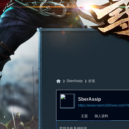
SberAssip
好友
SberAssip
https://www.mem168new.com/?
尋
›
›
主題
個人資料
當前共有
0
個好友