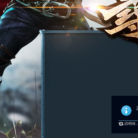
請稍候..