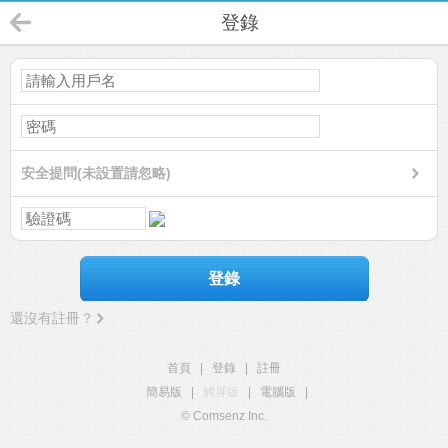
登錄
安全提問(未設置請忽略)
登錄
還沒有註冊？
首頁
|
登錄
|
註冊
簡易版
|
觸屏版
|
電腦版
|
© Comsenz Inc.