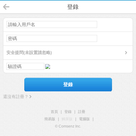
登錄
安全提問(未設置請忽略)
登錄
還沒有註冊？
首頁
|
登錄
|
註冊
簡易版
|
觸屏版
|
電腦版
|
© Comsenz Inc.