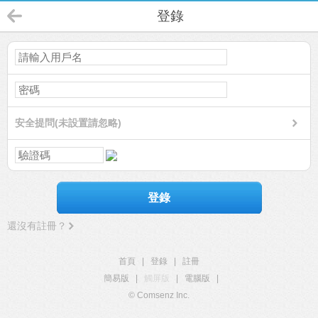
登錄
安全提問(未設置請忽略)
登錄
還沒有註冊？
首頁
|
登錄
|
註冊
簡易版
|
觸屏版
|
電腦版
|
© Comsenz Inc.