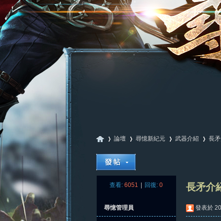
論壇
尋憶新紀元
武器介紹
長矛
尋
»
›
›
›
查看:
6051
|
回復:
0
長矛介
尋憶管理員
發表於 202