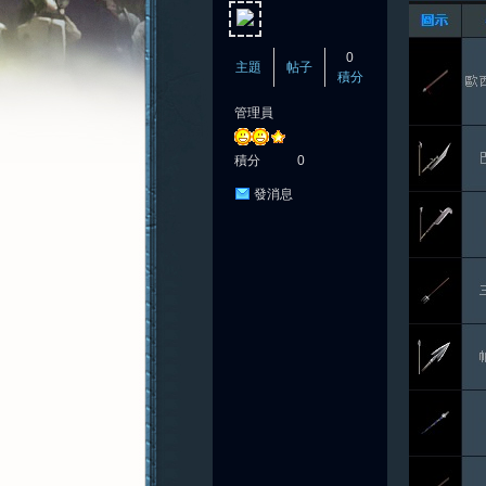
0
主題
帖子
積分
管理員
憶
積分
0
發消息
新