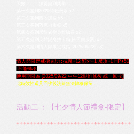
天數
獲得簽到獎勵
第一次簽到
200%經驗藥水 x2
第二次簽到
四段加速 x5
第三次簽到
巧克力蛋糕 x5
第四次簽到
屠龍者變身體驗卷 x2
第五次簽到
英雄變身抽卡箱(依照伺服器) x2
第六次簽到
情人節限定戒指 [2025/09/22回收]
情人節限定戒指 能力: 抗魔+12 額外+1 魔攻+1 HP+50
,
不能轉移
使用期限為
[2025/09/22 中午12點維修後 統一回收]
此時效性道具回收後洗鍊無法轉移保留．
活動二 ：【七夕情人節禮盒-限定】