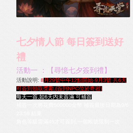
七夕情人節 每日簽到送好
禮
活動一 ：【尋憶七夕簽到禮】
活動說明:
8
月29號中午12點開始-9月3號 共6天
可簽到領取獎勵,
(簽到NPC位於奇岩)
每天一簽,如6天內未簽滿 可補簽
補簽一次將花費500000金幣 補簽最後日期為9/6
23:59 結束
角色等級需滿45才可簽到,一個帳號限制一次