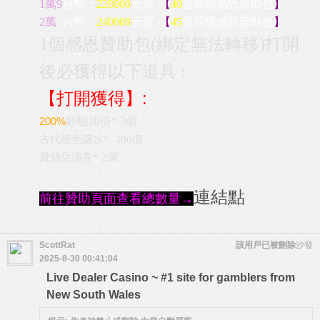
1萬9
台幣
：
228000
元寶
【
40
個尋憶感恩
贊助
包
】
2萬
台幣
：
240000
元寶
【
45
個尋憶感恩
贊助
包
】
1個感恩贊助包(綁定無法轉移)打開
後必獲得以下道具 :
【打開獲得】:
200%
經驗加倍* 3個
古代橙色藥水* 300個
贊助兌換卷* 2個
連結點
前往贊助頁面查看總數量→
ScottRat
該用戶已被刪除
沙發
2025-8-30 00:41:04
Live Dealer Casino ~ #1 site for gamblers from
New South Wales