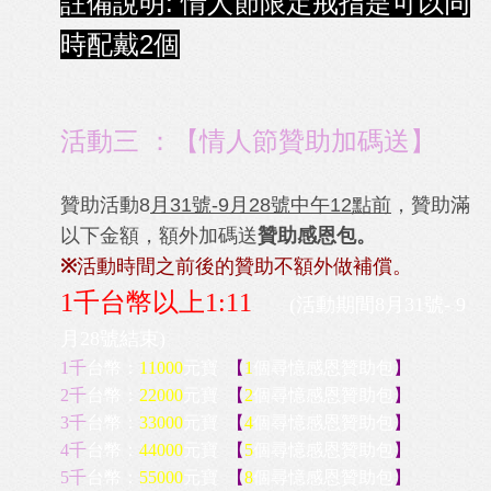
註備說明: 情人節限定
戒指是可以同
時配戴2個
活動三 ：【情人節贊助加碼送】
贊助活動8
月31號-9月28號中午12點前
，贊助滿
以下金額，額外加碼送
贊助感恩包。
※
活動時間之前後的贊助不額外做補償。
1千台幣以上1:11
(活動期間8月31號- 9
月28號結束)
1千
台幣：
11000
元寶
【
1
個尋憶感恩贊助
包
】
2千
台幣
：
22000
元寶
【
2
個尋憶感恩
贊助
包
】
3千
台幣
：
33000
元寶
【
4
個尋憶感恩
贊助
包
】
4千
台幣
：
44000
元寶
【
5
個尋憶感恩
贊助
包
】
5千
台幣
：
55000
元寶
【
8
個尋憶感恩
贊助
包
】