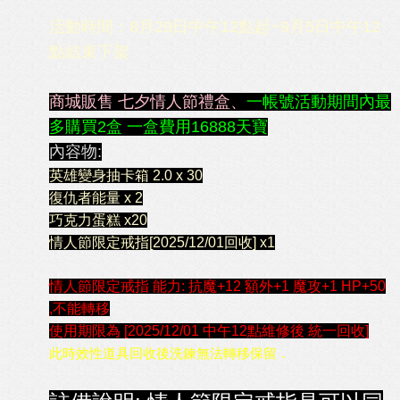
活動時間：8月29日中午12點起~9月5日中午12
點結束下架
商城販售 七夕情人節禮盒、
一帳號活動期間內最
多購買2盒 一盒費用16888天寶
內容物:
英雄變身抽卡箱 2.0 x 30
復仇者能量 x 2
巧克力蛋糕 x20
情人節限定戒指[2025/12/01回收] x1
情人節限定戒指 能力: 抗魔+12 額外+1 魔攻+1 HP+50
,
不能轉移
使用期限為
[2025/12/01 中午12點維修後 統一回收]
此時效性道具回收後洗鍊無法轉移保留．