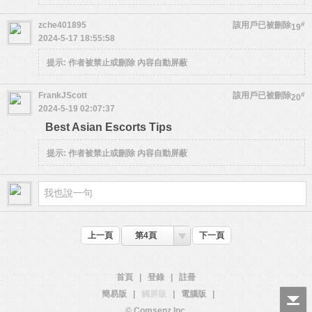
zche401895
該用戶已被刪除
#
19
2024-5-17 18:55:58
提示:
作者被禁止或刪除 內容自動屏蔽
FrankJScott
該用戶已被刪除
#
20
2024-5-19 02:07:37
Best Asian Escorts Tips
提示:
作者被禁止或刪除 內容自動屏蔽
上一頁
第4頁
下一頁
首頁
|
登錄
|
註冊
簡易版
|
觸屏版
|
電腦版
|
© Comsenz Inc.