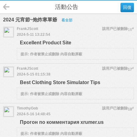
活動公告
回復
2024 元宵節~炮炸寒單爺
看全部
FrankJScott
該用戶已被刪除
#
16
2024-5-11 13:22:54
Excellent Product Site
提示:
作者被禁止或刪除 內容自動屏蔽
FrankJScott
該用戶已被刪除
#
17
2024-5-15 01:15:38
Best Clothing Store Simulator Tips
提示:
作者被禁止或刪除 內容自動屏蔽
TimothyGob
該用戶已被刪除
#
18
2024-5-16 14:48:45
Прогон по комментария xrumer.us
提示:
作者被禁止或刪除 內容自動屏蔽