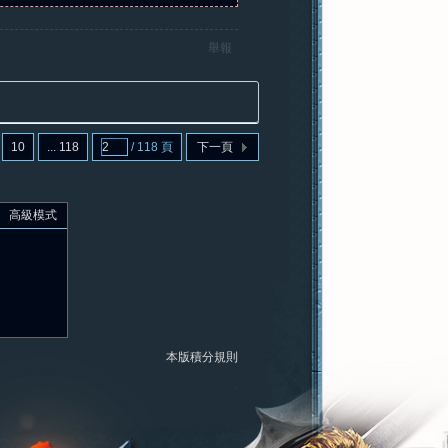
舉報
10
... 118
/ 118 頁
下一頁
高級模式
本版積分規則