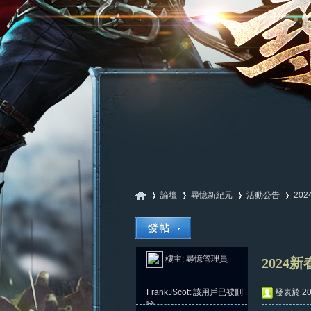
論壇
尋憶新紀元
活動公告
20
尋
»
›
›
›
樓主:
尋憶管理員
2024
FrankJScott
該用戶已被刪
發表於 202
除