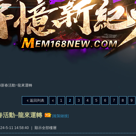
24新春活動~龍來運轉
返回列表
1
2
3
4
5
6
7
8
9
新春活動~龍來運轉
[複製鏈接]
4-5-11 14:58:40
|
顯示全部樓層