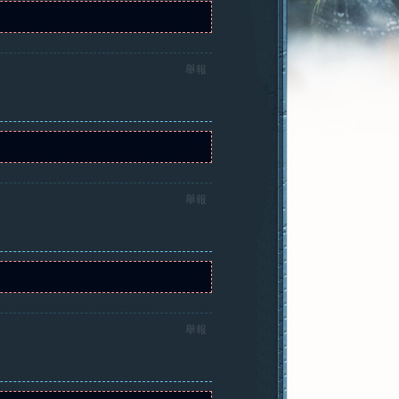
舉報
舉報
舉報