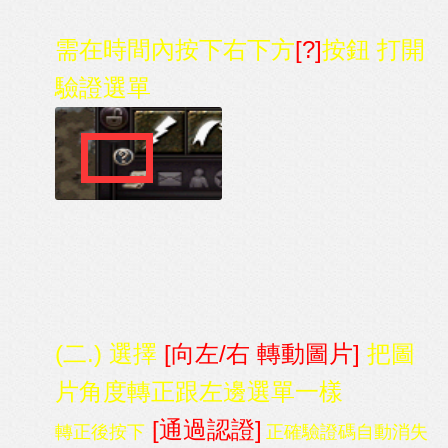
需在時間內按下右下方
[?]
按鈕 打開
驗證選單
(二.) 選擇
[向左/右 轉動圖片]
把圖
片角度轉正跟左邊選單一樣
[通過認證]
轉正後按下
正確驗證碼自動消失