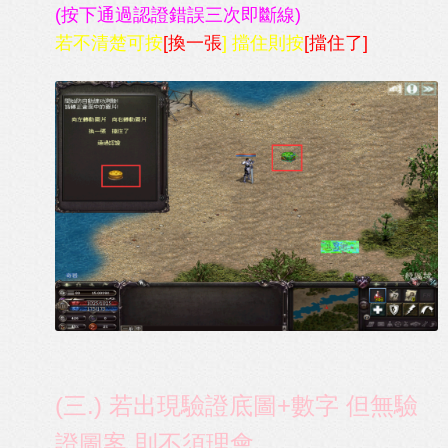
(按下通過認證錯誤三次即斷線)
若不清楚可按
[換一張
] 擋住則按
[擋住了]
(三.) 若出現驗證底圖+數字 但無驗
證圖案 則不須理會