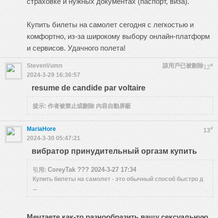
страховке и нужных документах (паспорт, виза).
Купить билеты на самолет сегодня с легкостью и
комфортно, из-за широкому выбору онлайн-платформ
и сервисов. Удачного полета!
StevenVumn
該用戶已被刪除
#
12
2024-3-29 16:36:57
resume de candide par voltaire
提示:
作者被禁止或刪除 內容自動屏蔽
MariaHore
#
13
2024-3-30 05:47:21
вибратор принудительный оргазм купить
CoreyTak ??? 2024-3-27 17:34
引用:
Купить билеты на самолет - это обычный способ быстро д
...
Мечтаете как-то разнообразить вашу сексуальную