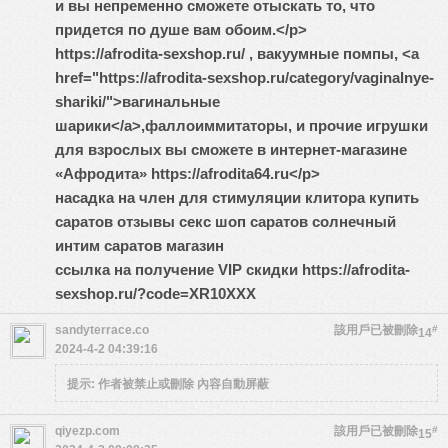
и вы непременно сможете отыскать то, что
придется по душе вам обоим.</p>
https://afrodita-sexshop.ru/
, вакуумные помпы, <a
href="https://afrodita-sexshop.ru/category/vaginalnye-
shariki/">вагинальные
шарики</a>,фаллоиммитаторы, и прочие игрушки
для взрослых вы сможете в интернет-магазине
«Афродита» https://afrodita64.ru</p>
насадка на член для стимуляции клитора купить
саратов отзывы секс шоп саратов солнечный
интим саратов магазин
ссылка на получение VIP скидки https://afrodita-
sexshop.ru/?code=XR10XXX
sandyterrace.co
該用戶已被刪除
#
14
2024-4-2 04:39:16
提示:
作者被禁止或刪除 內容自動屏蔽
qiyezp.com
該用戶已被刪除
#
15