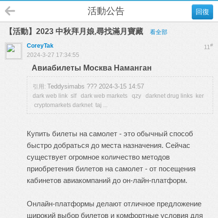
活動公告
回復
【活動】2023 中秋拜月娘,尋找滿月寶藏
看全部
CoreyTak
#
11
2024-3-27 17:34:55
Авиабилеты Москва Наманган
Teddysimabs ??? 2024-3-15 14:57
引用:
dark web link slf dark web markets qzy darknet drug links ker
cryptomarkets darknet taj ...
Купить билеты на самолет - это обычный способ
быстро добраться до места назначения. Сейчас
существует огромное количество методов
приобретения билетов на самолет - от посещения
кабинетов авиакомпаний до он-лайн-платформ.
Онлайн-платформы делают отличное предложение
широкий выбор билетов и комфортные условия для