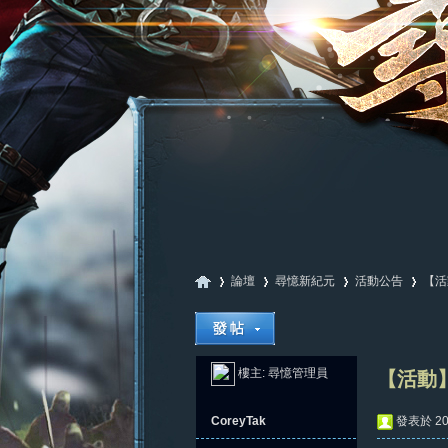
論壇
尋憶新紀元
活動公告
【活
尋
»
›
›
›
樓主:
尋憶管理員
【活動】
CoreyTak
發表於 202