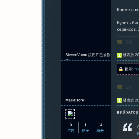
Кроме а вс
紀
Купить би
сервисов. 
回復
StevenVumn
該用戶已被刪
發表於 202
除
提示:
作
元
回復
MariaHore
發表於 202
вибратор
0
1
14
C
主題
帖子
積分