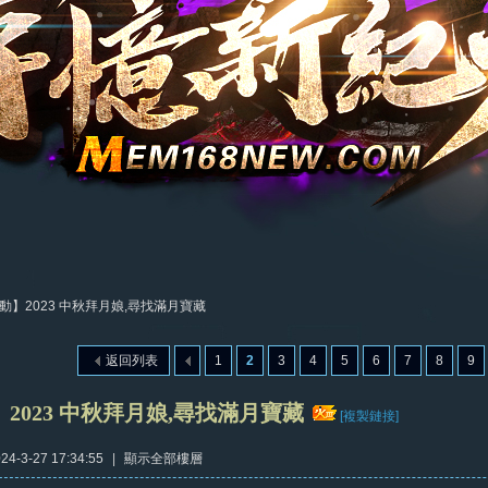
動】2023 中秋拜月娘,尋找滿月寶藏
返回列表
1
2
3
4
5
6
7
8
9
2023 中秋拜月娘,尋找滿月寶藏
[複製鏈接]
4-3-27 17:34:55
|
顯示全部樓層