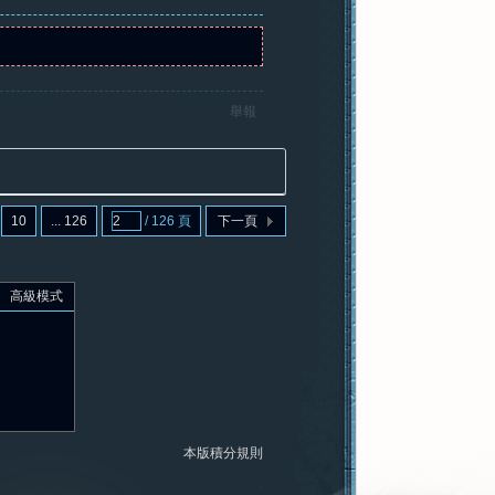
舉報
10
... 126
/ 126 頁
下一頁
高級模式
本版積分規則