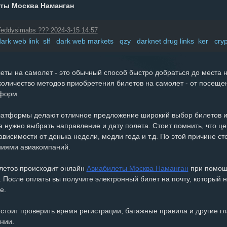
ты Москва Наманган
eddysimabs ??? 2024-3-15 14:57
dark web link slf dark web markets qzy darknet drug links ker crypt
леты на самолет - это обычный способ быстро добраться до места 
количество методов приобретения билетов на самолет - от посеще
форм.
атформы делают отличное предложение широкий выбор билетов и 
 нужно выбрать направление и дату полета. Стоит помнить, что ц
висимости от денька недели, медли года и т.д. По этой причине с
иями авиакомпаний.
летов происходит онлайн
Авиабилеты Москва Наманган
при помощи
 После оплаты вы получите электронный билет на почту, который н
е.
стоит проверить время регистрации, багажные правила и другие г
нии.