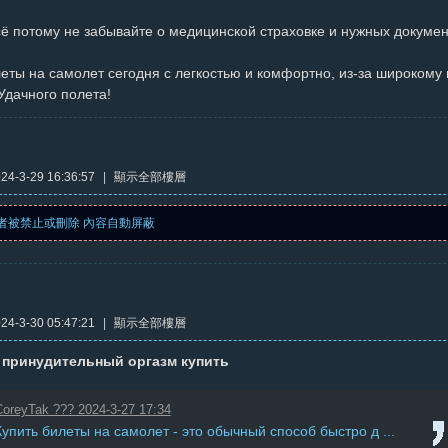
ё потому не забывайте о медицинской страховке и нужных документ
леты на самолет сегодня с легкостью и комфортно, из-за широком
Удачного полета!
4-3-29 16:36:57
|
顯示全部樓層
者被禁止或刪除 內容自動屏蔽
4-3-30 05:47:21
|
顯示全部樓層
 принудительный оргазм купить
oreyTak ??? 2024-3-27 17:34
Купить билеты на самолет - это обычный способ быстро д ...