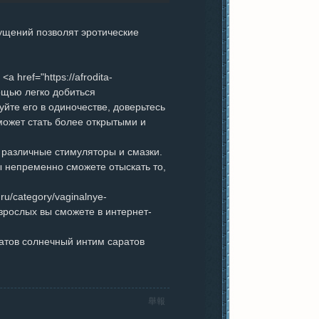
ущений позволят эротические
href="https://afrodita-
мощью легко добиться
йте его в одиночестве, доверьтесь
может стать более открытыми и
 различные стимуляторы и смазки.
ы непременно сможете отыскать то,
ru/category/vaginalnye-
зрослых вы сможете в интернет-
ратов солнечный интим саратов
舉報