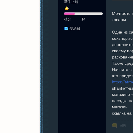
新手上路
Мечтаете 
積分
14
товары
發消息
Один из са
sexshop.ru
дополнител
своему па
раскованны
Также сре
Начните с 
что приде
https://afr
shariki/"
магазине «
насадка на
магазин
ссылка на 
回復