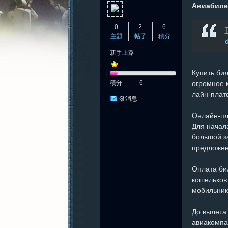
Авиабиле
0
2
6
T
主題
帖子
積分
新手上路
憶
Купить би
積分
6
огромное 
лайн-плат
發消息
Онлайн-пл
Для начала
большой за
предложен
新
Оплата би
кошельков.
мобильник
До вылета 
авиакомпа