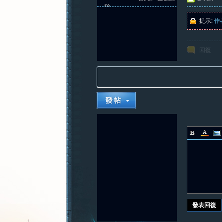
除
提示:
作
回復
發表回復