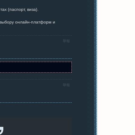
ах (паспорт, виза).
у выбору онлайн-платформ и
舉報
舉報