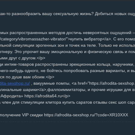
как-то разнообразить вашу сексуальную жизнь? Добиться новых ощ
мых распространенных методов достичь невероятных ощущений – <a 
/category/vibromassazher-vibrator/">купить вибратор</a>. С его по
ьной симуляции эрогенных зон и точек на теле. Только не использу
ртнеру. Это упрочит вашу эмоциональную и физическую связь и по
ми друг с другом.</p>
ди интим-товаров распространены эрекционные кольца, наручники,
чего-нибудь одного, не бойтесь попробовать разные варианты, и в
тся по душе вам обоим.</p>
odita-sexshop.ru/
, вакуумные помпы, <a href="https://afrodita-sexshop.
>вагинальные шарики</a>,фаллоиммитаторы, и прочие игрушки для в
Афродита» https://afrodita64.ru</p>
 член для стимуляции клитора купить саратов отзывы секс шоп са
получение VIP скидки https://afrodita-sexshop.ru/?code=XR10XXX