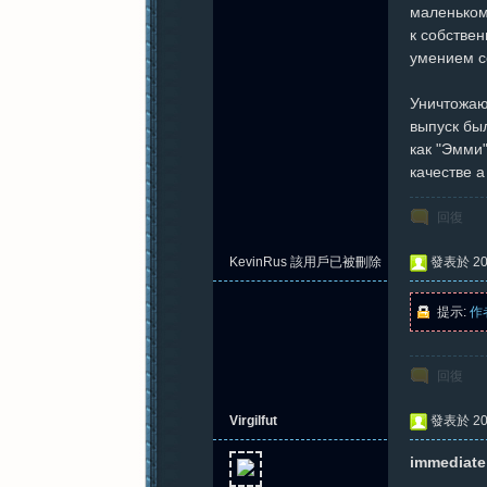
маленьком
к собстве
умением с
紀
Уничтожаю
выпуск бы
как "Эмми"
качестве а
回復
KevinRus
該用戶已被刪除
發表於 202
元
提示:
作
回復
Virgilfut
發表於 202
immediate 