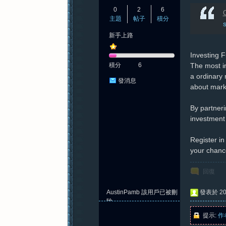
0
2
6
C
主題
帖子
積分
新手上路
Investing 
積分
6
The most im
a ordinary 
發消息
about marke
By partner
investment 
Register in
your chance
回復
AustinPamb
該用戶已被刪
發表於 202
除
提示:
作