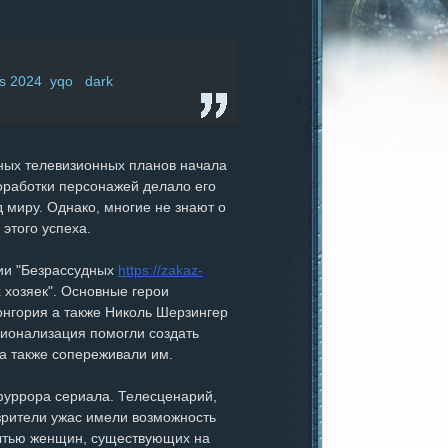
ts 2024 yqo dark
ных телевизионных планов начала
оработки персонажей делало его
миру. Однако, многие не знают о
этого успеха.
ции "Безрассудных
https://zakaz-
хозяек". Основные герои
нгория а также Николь Шерзингер
сионализация помогли создать
а также сопереживали им.
фуррора сериала. Телесценарий,
зрители ужас имели возможность
бытью женщин, существующих на