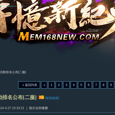
活動排名公布[二服]
返回列表
1
2
3
4
5
6
7
8
9
排名公布[二服]
[複製鏈接]
4-3-27 15:33:21
|
顯示全部樓層