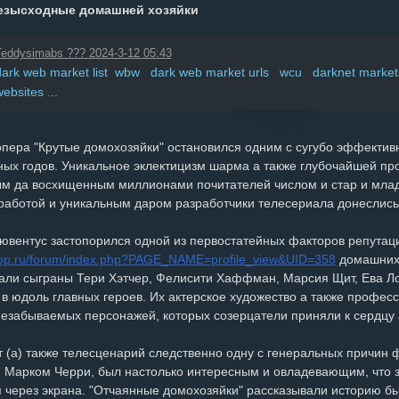
езысходные домашней хозяйки
eddysimabs ??? 2024-3-12 05:43
dark web market list wbw dark web market urls wcu darknet marke
ebsites ...
пера "Крутые домохозяйки" остановился одним с сугубо эффектив
ных годов. Уникальное эклектицизм шарма а также глубочайшей пр
м да восхищенным миллионами почитателей числом и стар и млад 
 работой и уникальным даром разработчики телесериала донеслись 
 ювентус застопорился одной из первостатейных факторов репута
hop.ru/forum/index.php?PAGE_NAME=profile_view&UID=358
домашних 
али сыграны Тери Хэтчер, Фелисити Хаффман, Марсия Щит, Ева Ло
 в юдоль главных героев. Их актерское художество а также профес
незабываемых персонажей, которых созерцатели приняли к сердцу 
 (а) также телесценарий следственно одну с генеральных причин 
 Марком Черри, был настолько интересным и овладевающим, что 
я через экрана. "Отчаянные домохозяйки" рассказывали историю 