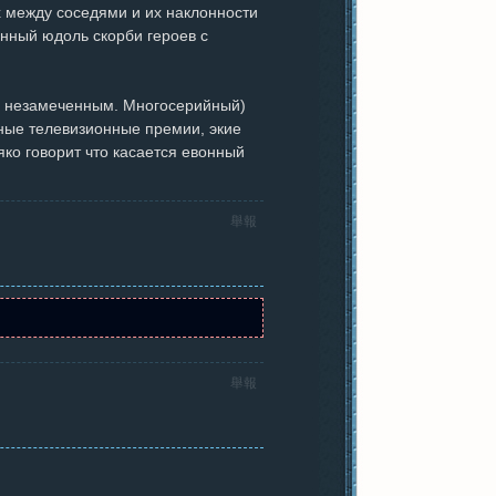
 между соседями и их наклонности
нный юдоль скорби героев с
я незамеченным. Многосерийный)
ные телевизионные премии, экие
ко говорит что касается евонный
舉報
舉報