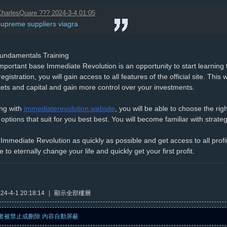
harlesQuare ??? 2024-3-4 01:05
supreme suppliers viagra
Fundamentals Training
portant base Immediate Revolution is an opportunity to start learning 
registration, you will gain access to all features of the official site. Th
ts and capital and gain more control over your investments.
ing with
immediaterevolution.website
, you will be able to choose the righ
options that suit for you best best. You will become familiar with strate
 Immediate Revolution as quickly as possible and get access to all profi
 to eternally change your life and quickly get your first profit.
4-4-1 20:18:14
|
顯示全部樓層
者被禁止或刪除 內容自動屏蔽