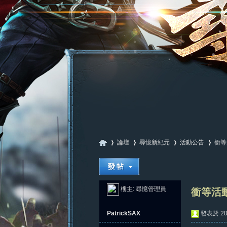
論壇
尋憶新紀元
活動公告
衝等
尋
»
›
›
›
樓主:
尋憶管理員
衝等活動
PatrickSAX
發表於 202