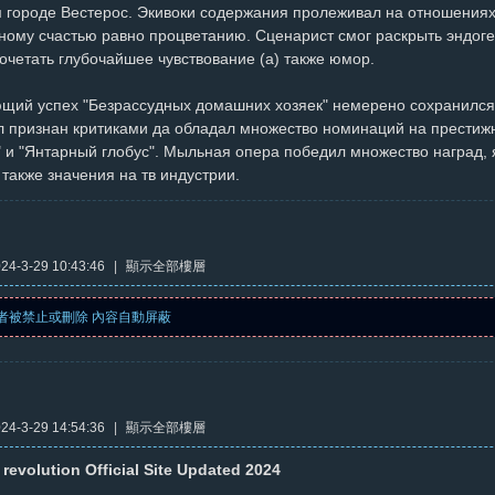
 городе Вестерос. Экивоки содержания пролеживал на отношениях
нному счастью равно процветанию. Сценарист смог раскрыть эндоге
очетать глубочайшее чувствование (а) также юмор.
щий успех "Безрассудных домашних хозяек" немерено сохранилс
л признан критиками да обладал множество номинаций на престиж
 и "Янтарный глобус". Мыльная опера победил множество наград, я
 также значения на тв индустрии.
4-3-29 10:43:46
|
顯示全部樓層
者被禁止或刪除 內容自動屏蔽
4-3-29 14:54:36
|
顯示全部樓層
revolution Official Site Updated 2024