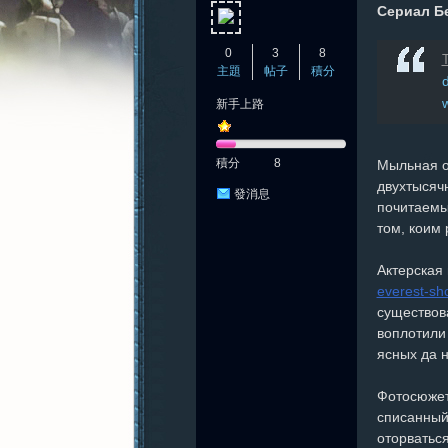
Сериал Б
0
3
8
T
主題
帖子
積分
w
新手上路
憶
積分
8
Мыльная о
двухтысяч
發消息
почитаемы
том, коим
Актерская
everest-s
существов
新
воплотили
ясных да 
Фотосюжет
списанный
оторватьс