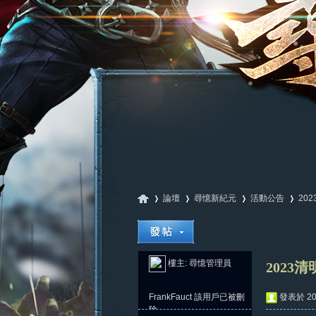
論壇
尋憶新紀元
活動公告
20
尋
»
›
›
›
樓主:
尋憶管理員
2023
FrankFauct
該用戶已被刪
發表於 202
除