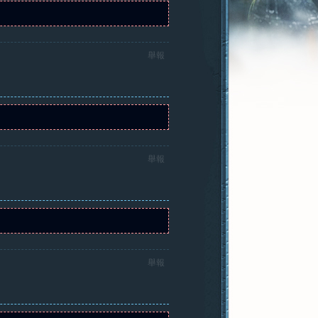
舉報
舉報
舉報