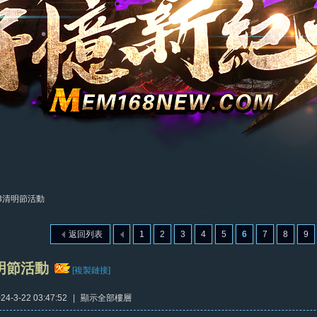
23清明節活動
返回列表
1
2
3
4
5
6
7
8
9
清明節活動
[複製鏈接]
4-3-22 03:47:52
|
顯示全部樓層