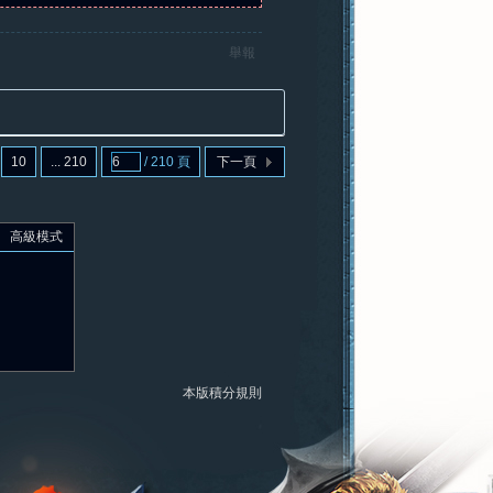
舉報
10
... 210
/ 210 頁
下一頁
高級模式
本版積分規則