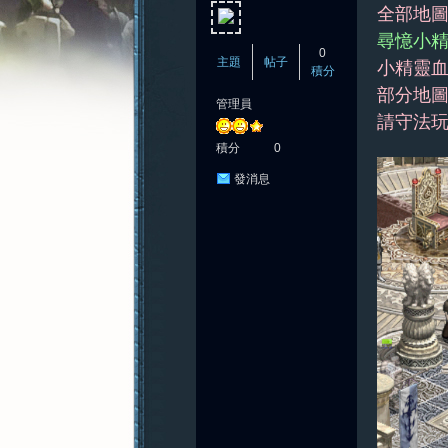
全部地
尋憶小精
0
主題
帖子
小精靈血
積分
部分地
管理員
憶
請守法
積分
0
發消息
新