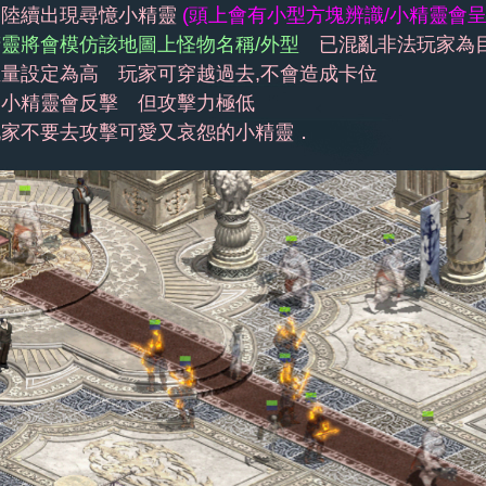
圖陸續出現尋憶小精靈
(頭上會有小型方塊辨識/小精靈會呈
靈將會模仿該地圖上怪物名稱/外型
已混亂非法玩家為
量設定為高 玩家可穿越過去,不會造成卡位
圖小精靈會反擊 但攻擊力極低
玩家不要去攻擊可愛又哀怨的小精靈．