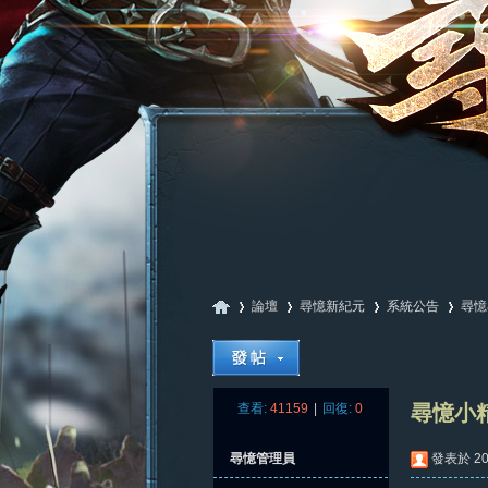
論壇
尋憶新紀元
系統公告
尋憶
尋
»
›
›
›
查看:
41159
|
回復:
0
尋憶小
尋憶管理員
發表於 202