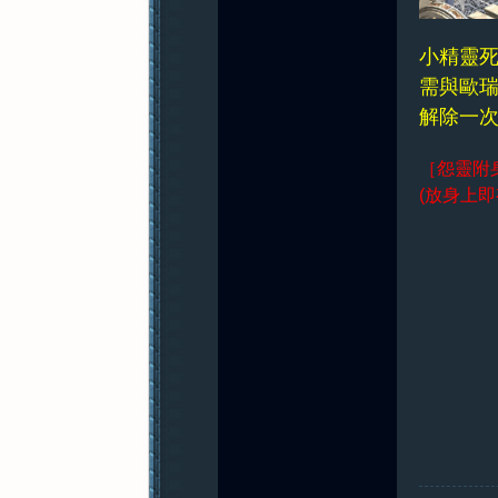
小精靈死
紀
需與歐瑞
解除一次為
［怨靈附身符
(放身上即
元