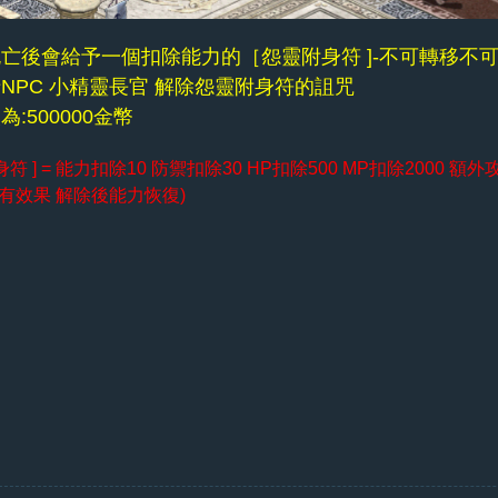
亡後會給予一個扣除能力的［怨靈附身符 ]-不可轉移不
NPC 小精靈長官 解除怨靈附身符的詛咒
:500000金幣
 ] = 能力扣除10 防禦扣除30 HP扣除500 MP扣除2000 額
有效果 解除後能力恢復)