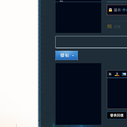
除
提示:
作
回復
發表回復