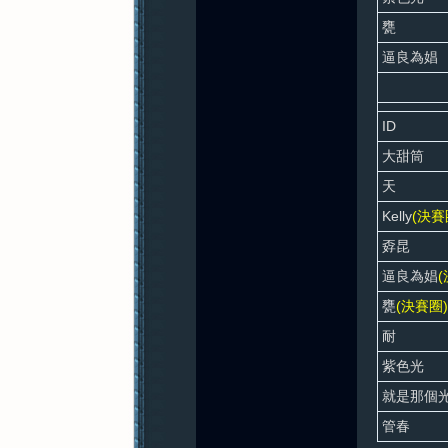
甕
逼良為娼
紀
ID
大甜筒
天
Kelly
(決賽
孬昆
元
逼良為娼
(
甕
(決賽圈)
耐
紫色光
就是那個
管春