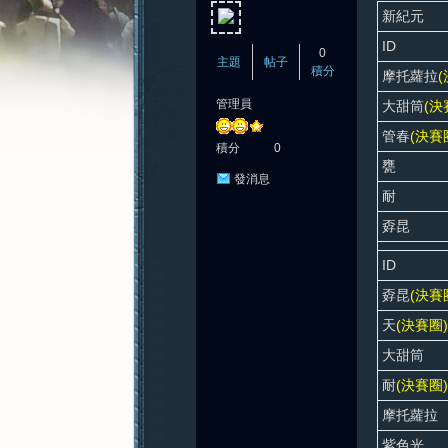
新紀元
ID
0
主題
帖子
積分
摩托蘿拉
(
管理員
大甜筒
(決
憶
管春
(決賽
積分
0
甕
發消息
耐
孬昆
ID
孬昆
(決賽
新
天
(決賽圈)
大甜筒
耐
(決賽圈)
摩托蘿拉
紫色光