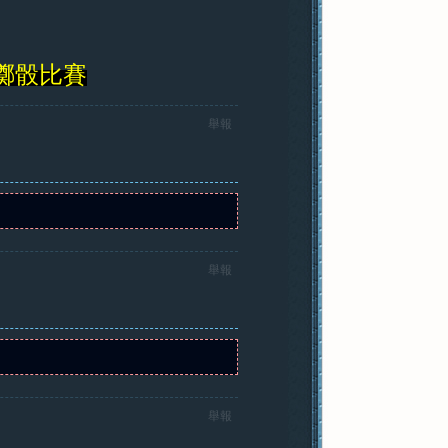
告擲骰比賽
舉報
舉報
舉報