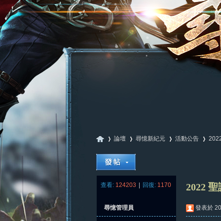
論壇
尋憶新紀元
活動公告
20
尋
»
›
›
›
查看:
124203
|
回復:
1170
2022
尋憶管理員
發表於 202