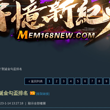
22 聖誕金勾盃排名
返回列表
1
2
3
4
5
6
7
8
9
 聖誕金勾盃排名
[複製鏈接]
3-1-14 13:27:18
|
顯示全部樓層