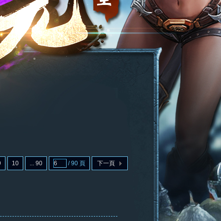
9
10
... 90
/ 90 頁
下一頁