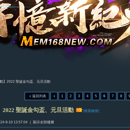
動】2022 聖誕金勾盃、元旦活動
返回列表
1
2
3
4
5
6
7
8
2022 聖誕金勾盃、元旦活動
[複製鏈接]
4-9-10 13:57:04
|
顯示全部樓層