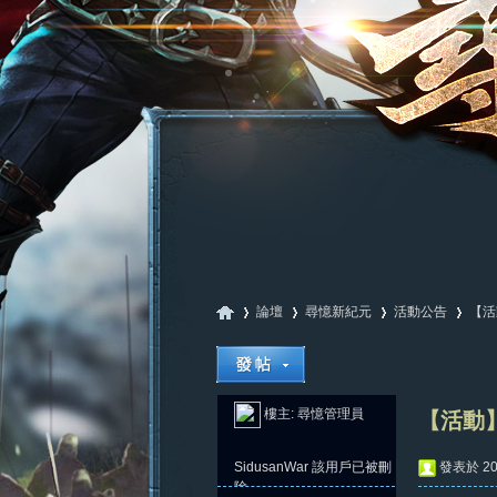
論壇
尋憶新紀元
活動公告
【活
尋
»
›
›
›
樓主:
尋憶管理員
【活動】
SidusanWar
該用戶已被刪
發表於 202
除