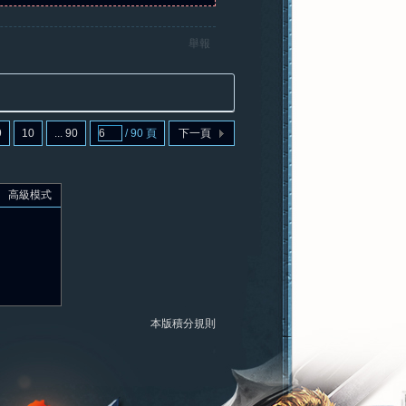
舉報
9
10
... 90
/ 90 頁
下一頁
高級模式
本版積分規則