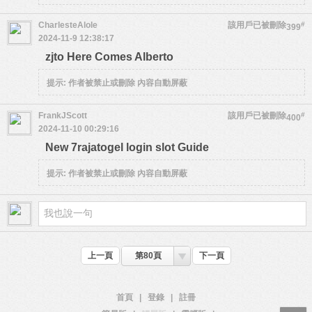
CharlesteAlole
該用戶已被刪除
#
399
2024-11-9 12:38:17
zjto Here Comes Alberto
提示:
作者被禁止或刪除 內容自動屏蔽
FrankJScott
該用戶已被刪除
#
400
2024-11-10 00:29:16
New 7rajatogel login slot Guide
提示:
作者被禁止或刪除 內容自動屏蔽
上一頁
第80頁
下一頁
首頁
|
登錄
|
註冊