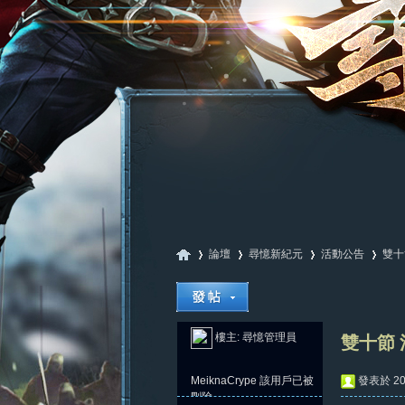
論壇
尋憶新紀元
活動公告
雙十
尋
»
›
›
›
樓主:
尋憶管理員
雙十節 
MeiknaCrype
該用戶已被
發表於 202
刪除