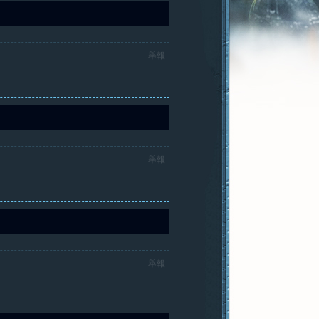
舉報
舉報
舉報