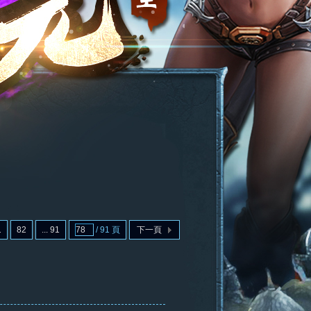
1
82
... 91
/ 91 頁
下一頁