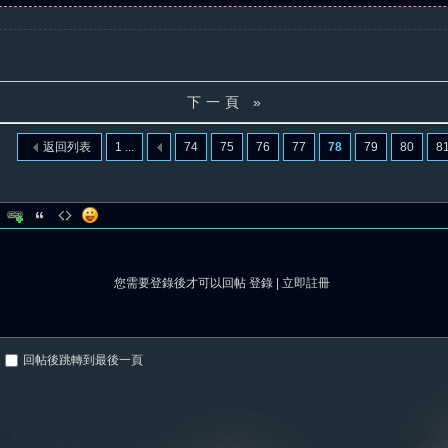
下一頁 »
返回列表
1 ...
74
75
76
77
78
79
80
8
您需要登錄後才可以回帖
登錄
|
立即註冊
回帖後跳轉到最後一頁