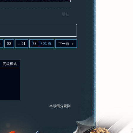
舉報
1
82
... 91
/ 91 頁
下一頁
高級模式
本版積分規則