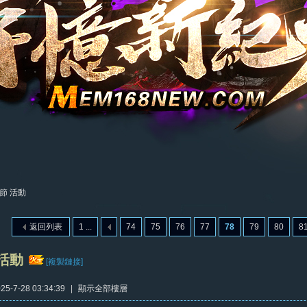
節 活動
返回列表
1 ...
74
75
76
77
78
79
80
8
活動
[複製鏈接]
5-7-28 03:34:39
|
顯示全部樓層