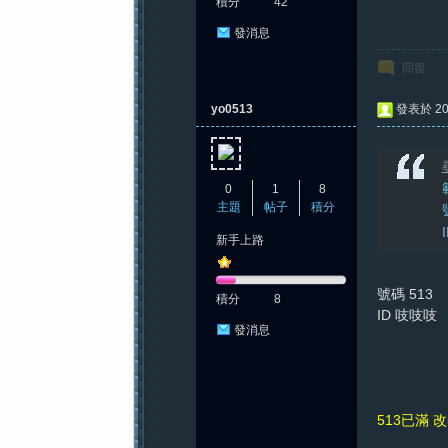
積分
42
發消息
回復
yo0513
發表於 202
0
1
8
主題
帖子
積分
新手上路
號碼 513
積分
8
ID 吱吱吱
發消息
513已滿 