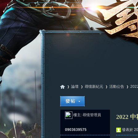
論壇
尋憶新紀元
活動公告
20
尋
»
›
›
›
樓主:
尋憶管理員
2022
0903639575
發表於 202