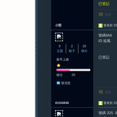
已登記
回復
小熙
發表於 202
號碼666
ID:追風
0
2
20
主題
帖子
積分
已登記
新手上路
積分
20
發消息
回復
th344846
發表於 202
號碼 325 