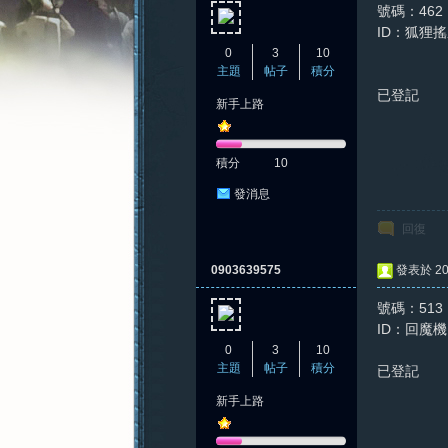
號碼：462
ID：狐狸
0
3
10
主題
帖子
積分
已登記
新手上路
憶
積分
10
發消息
回復
0903639575
發表於 202
號碼：513
新
ID：回魔機
0
3
10
主題
帖子
積分
已登記
新手上路