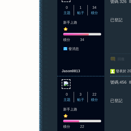
號碼 326 
0
1
34
主題
帖子
積分
已登記
新手上路
積分
34
發消息
回復
Jason0813
發表於 202
號碼:456 
0
3
22
主題
帖子
積分
已登記
新手上路
積分
22