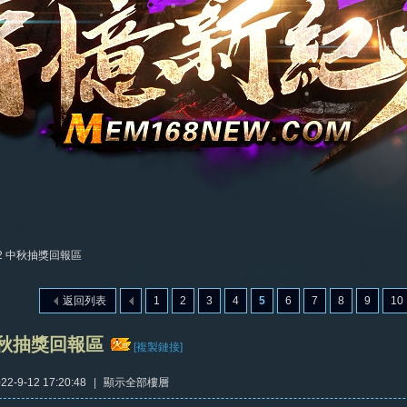
22 中秋抽獎回報區
返回列表
1
2
3
4
5
6
7
8
9
10
 中秋抽獎回報區
[複製鏈接]
2-9-12 17:20:48
|
顯示全部樓層