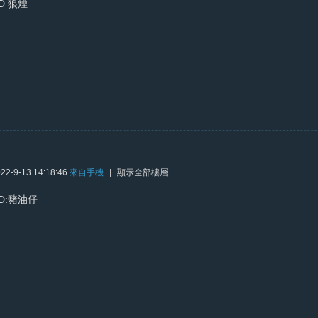
ID 狼煙
2-9-13 14:18:46
來自手機
|
顯示全部樓層
ID:豬油仔