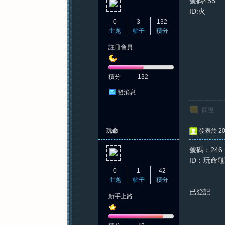
號碼455
ID:火
0
3
132
主題
帖子
積分
註冊會員
積分
132
發消息
回復
玩命
發表於 202
號碼：246
ID：玩命
0
1
42
主題
帖子
積分
已登記
新手上路