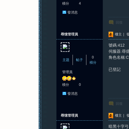
積分
4
發消息
紀
回復
尋憶管理員
樓主
|
發
號碼:412
伺服器:尋
角色名稱:C
0
主題
帖子
積分
已登記
管理員
元
積分
0
發消息
回復
尋憶管理員
樓主
|
發
暗黑十字弓 