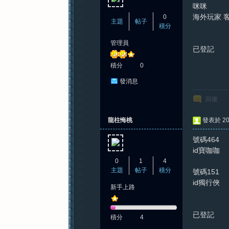
咪咪 1
海外玩家 
0
主題
帖子
積分
管理員
已登記
積分
0
發消息
回復
龍柱悔桃
發表於 202
號碼464
id寶咖咖
0
1
4
主題
帖子
積分
號碼151
id獨行俠
新手上路
已登記
積分
4