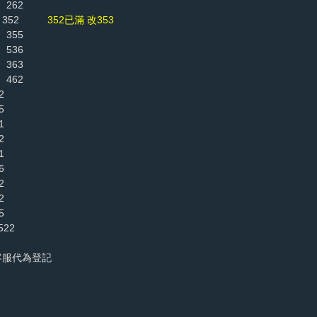
62
 352
352已滿 改353
355
36
63
62
2
5
1
2
1
6
2
2
5
22
客服代為登記