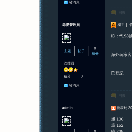
發消息
回復
尋憶管理員
樓主
|
發
ID：ff19
0
主題
帖子
積分
海外玩家客
管理員
已登記
積分
0
發消息
回復
admin
發表於 202
蠟 136
筆 152
曉 235
0