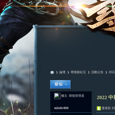
論壇
尋憶新紀元
活動公告
20
尋
»
›
›
›
樓主:
尋憶管理員
2022
w2e6r400
發表於 202