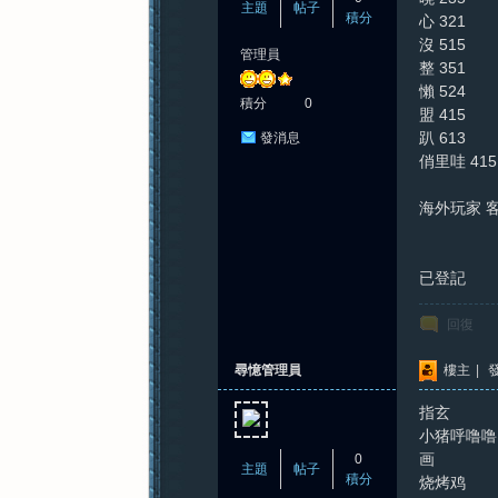
主題
帖子
積分
心 321
沒 515
管理員
整 351
懶 524
積分
0
盟 415
趴 613
發消息
俏里哇 415
海外玩家 
已登記
回復
尋憶管理員
樓主
|
發
指玄 2
小猪呼噜噜 
画 4
0
主題
帖子
積分
烧烤鸡 