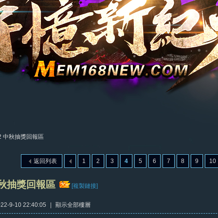
22 中秋抽獎回報區
返回列表
1
2
3
4
5
6
7
8
9
10
 中秋抽獎回報區
[複製鏈接]
2-9-10 22:40:05
|
顯示全部樓層