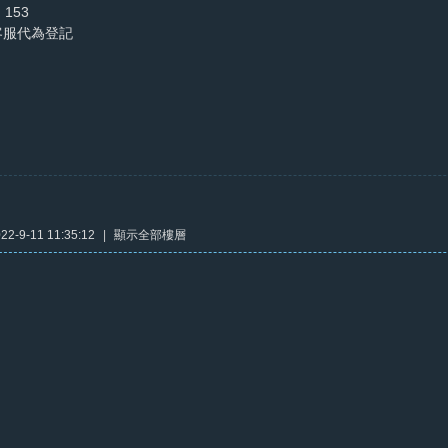
53
客服代為登記
2-9-11 11:35:12
|
顯示全部樓層