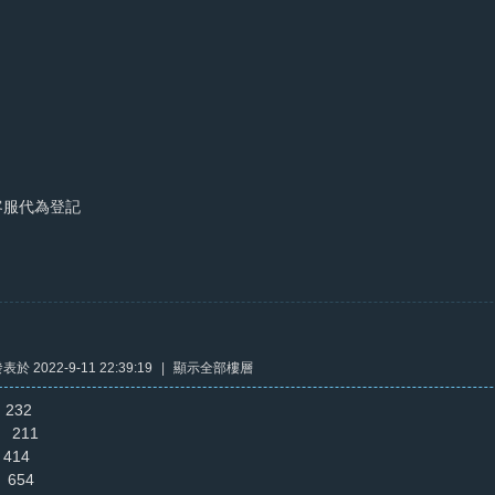
客服代為登記
表於 2022-9-11 22:39:19
|
顯示全部樓層
32
211
14
654