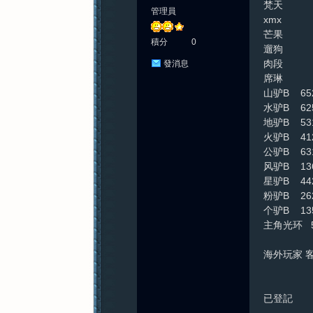
梵天 2
管理員
xmx
芒果 
積分
0
遛狗 5
肉段 3
發消息
席琳 4
山驴B 65
水驴B 62
地驴B 53
火驴B 41
公驴B 63
风驴B 13
星驴B 44
粉驴B 26
个驴B 13
主角光环 5
海外玩家 
已登記