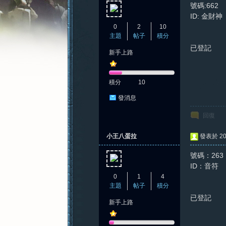
號碼:662
ID: 金財神
0
2
10
主題
帖子
積分
已登記
新手上路
憶
積分
10
發消息
回復
小王八蛋拉
發表於 202
號碼：263
新
ID：音符
0
1
4
主題
帖子
積分
已登記
新手上路