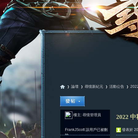
論壇
尋憶新紀元
活動公告
20
尋
»
›
›
›
樓主:
尋憶管理員
2022 
FrankJScott
該用戶已被刪
發表於 202
除