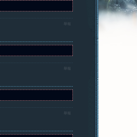
舉報
舉報
舉報