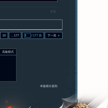
舉報
10
... 177
/ 177 頁
下一頁
高級模式
本版積分規則