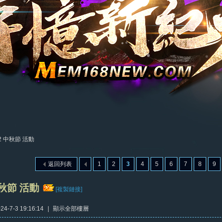
22 中秋節 活動
返回列表
1
2
3
4
5
6
7
8
9
中秋節 活動
[複製鏈接]
4-7-3 19:16:14
|
顯示全部樓層