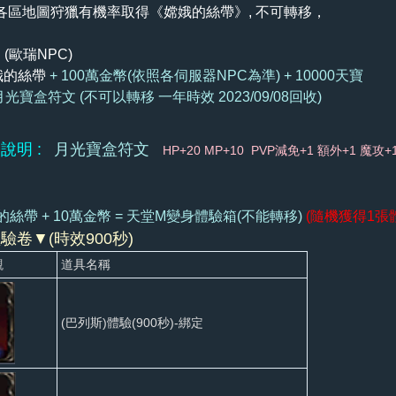
各區地圖狩獵有機率取得《嫦娥的絲帶》
, 不可轉移，
 (歐瑞NPC)
娥的絲帶
+ 100萬金幣(依照各伺服器NPC為準) + 10000天寶
光寶盒符文 (不可以轉移 一年時效 2023/09/08回收)
說明 :
月光寶盒符文
HP+20 MP+10 PVP減免+1 額外+1 魔攻+
的絲帶 + 10萬金幣 = 天堂M變身體驗箱(不能轉移)
(隨機獲得1張
驗卷▼(時效900秒)
觀
道具名稱
(巴列斯)體驗(900秒)-綁定