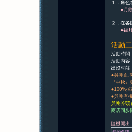
１．角色
●月餅可
紀
２．在各
●
福
活動
活動時間：
活動內容
出沒村莊
●吳剛血
元
『中秋』
●100%
●吳剛有機
吳剛斧頭 能
商店同步
隨機開出下
烤物名稱