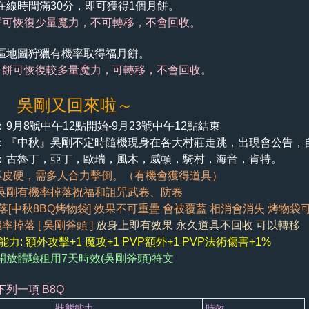
在線時間滿30分，即可獲得1個月餅。
恢復少量魔力，不可轉移，不會回收。
區地圖狩獵有機率取得福月餅。
月餅可恢復較多量魔力，可轉移，不會回收。
二 吳剛又回來啦～
9月8號中午12點開始-9月23號中午12點結束
：『中秋』吳剛不定時隨機現身在各大村莊走跳，出現會公告，
：古魯丁，亞丁，歐瑞，風木，威頓，騎村，海音，肯特。
厚皮硬，需多人合力擊倒。（有機會獲得道具）
吳剛有機率掉落祝福和詛咒武卷、防卷
掉落[中秋8BQ烤物袋] 效果不可重疊 會被覆蓋 相消會消失 烤物
率掉落 [ 吳剛斧頭 ]
放身上即有效果 永久道具不回收 可以轉移
力: 額外攻擊+1 魔攻+1 PVP額外+1 PVP法術傷害+1%
開放體驗租用7天時效(吳剛斧頭)符文
列一項 B8Q
狀態能力
時效