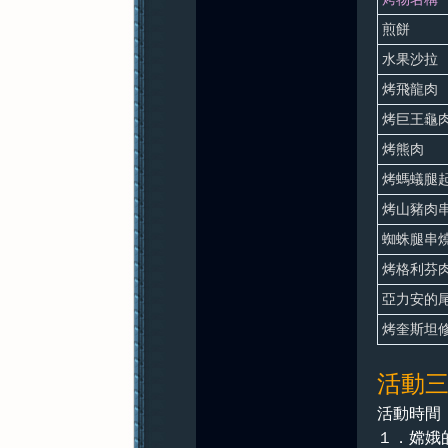
煎餅
水果沙拉
烤飛龍肉
烤巨王龜
烤熊肉
烤螞蟻腿
烤山豬肉
蜘蛛腿串
烤格利芬
亞力安的
烤奎斯坦
活動
活動時間：
１．嫦娥