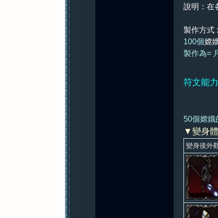
說明：在
製作方式 :
100個
嫦
製作為= 月
符文能力
50個嫦娥
▼
變身體
變身後外