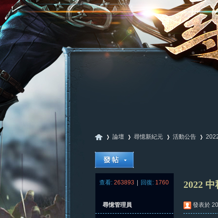
論壇
尋憶新紀元
活動公告
20
尋
»
›
›
›
查看:
263893
|
回復:
1760
2022 
尋憶管理員
發表於 202