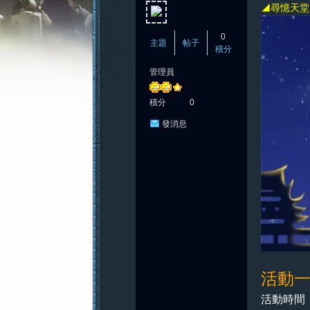
◢尋憶天堂 
0
主題
帖子
積分
管理員
憶
積分
0
發消息
新
活動
活動時間：