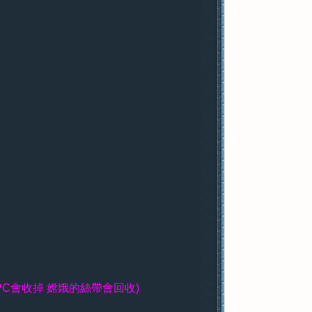
PC會收掉 嫦娥的絲帶會回收)