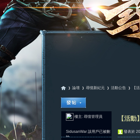
論壇
尋憶新紀元
活動公告
【活
尋
»
›
›
›
樓主:
尋憶管理員
【活動】
SidusanWar
該用戶已被刪
發表於 202
除