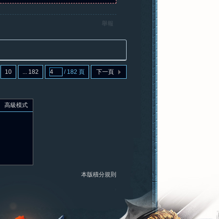
舉報
10
... 182
/ 182 頁
下一頁
高級模式
本版積分規則