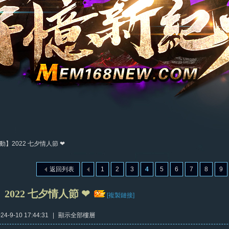
動】2022 七夕情人節 ❤
返回列表
1
2
3
4
5
6
7
8
9
2022 七夕情人節 ❤
[複製鏈接]
4-9-10 17:44:31
|
顯示全部樓層