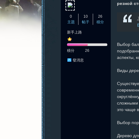
резной с
0
10
26
J
主題
帖子
積分
新手上路
憶
Выбор бал
積分
26
подобранн
аспекты, 
發消息
Виды дере
Существует
современн
округлённ
新
сложными 
это чаще 
Выбор пор
Дерево дл