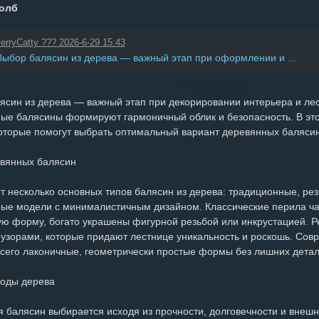
толб
erryCatty ??? 2026-6-29 15:43
Выбор балясин из дерева — важный этап при оформлении и ...
ясин из дерева — важный этап при декорировании интерьера и лес
ые балясины формируют гармоничный облик и безопасность. В это
которые помогут выбрать оптимальный вариант деревянных баляси
вянных балясин
 несколько основных типов балясин из дерева: традиционные, резн
ые модели с минималистичным дизайном. Классические перила ча
ую форму, богато украшены фигурной резьбой или инкрустацией. 
узорами, которые придают лестнице уникальность и роскошь. Со
всего лаконичные, геометрически простые формы без лишних детал
оды дерева
я балясин выбирается исходя из прочности, долговечности и внешн