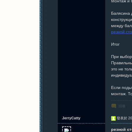
Монтаж и 
Балясина 
конструкц
между бал
резной ст
Итог
При выборе
Правильны
это не тол
индивидуал
Если подыт
монтаж. Т
回復
JerryCatty
發表於 202
резной с