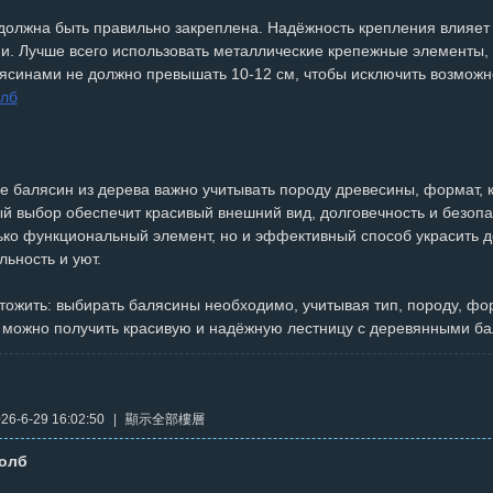
должна быть правильно закреплена. Надёжность крепления влияет 
ии. Лучше всего использовать металлические крепежные элементы,
ясинами не должно превышать 10-12 см, чтобы исключить возможн
олб
 балясин из дерева важно учитывать породу древесины, формат, к
й выбор обеспечит красивый внешний вид, долговечность и безоп
ько функциональный элемент, но и эффективный способ украсить д
ьность и уют.
тожить: выбирать балясины необходимо, учитывая тип, породу, фор
к можно получить красивую и надёжную лестницу с деревянными б
6-6-29 16:02:50
|
顯示全部樓層
толб