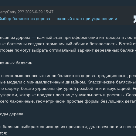
erryCatty ??? 2026-6-29 15:47
Выбор балясин из дерева — важный этап при украшении и ...
ясин из дерева — важный этап при оформлении интерьера и лест
ые балясины создают гармоничный облик и безопасность. В этой 
которые помогут выбрать оптимальный вариант деревянных баляси
вянных балясин
 несколько основных типов балясин из дерева: традиционные, резн
ые модели с минималистичным дизайном. Классические балясины 
ую форму, богато украшены фигурной резьбой или инкрустацией. 
узорами, которые придают лестнице уникальность и роскошь. Со
всего лаконичные, геометрически простые формы без лишних детал
оды дерева
я балясин выбирается исходя из прочности, долговечности и внешн
тся: