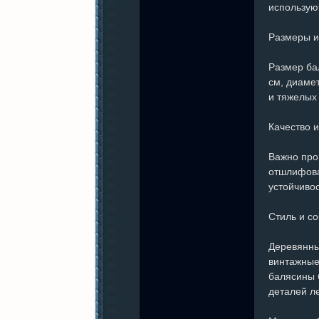
использую
Размеры 
紀
Размер ба
см, диамет
и тяжелых 
Качество и
Важно про
отшлифова
устойчивос
元
Стиль и с
Деревянны
винтажные
балясины 
деталей л