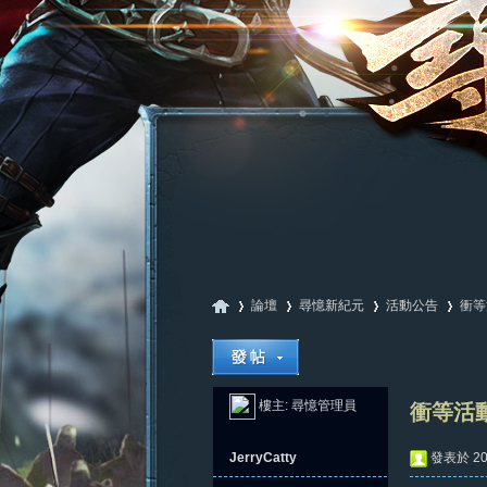
論壇
尋憶新紀元
活動公告
衝等
尋
»
›
›
›
樓主:
尋憶管理員
衝等活
JerryCatty
發表於 202