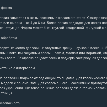
и форма
лясин зависит от высоты лестницы и желаемого стиля. Стандартна
р или ширина – от 4 до 6 см. Более легкие подходят для легких л
конструкций. Форма может быть круглой, квадратной, фигурной с р
 обработка
верить качество древесины: отсутствие трещин, сучков и плесени.
ны и покрыты защитным слоем – лаком, маслом или морилкой, что
ть к влаге. Лакировка придаёт блеск и подчёркивает рисунок древе
очетание с интерьером
е балясины подбирают под общий стиль дома. Для классического
 модели с орнаментом. Для современного – лаконичные прямоугол
без украшений. Цветовое решение балясин должно гармонировать с
естницы.
безопасность