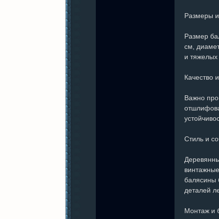
Размеры 
Размер ба
см, диамет
и тяжелых 
Качество и
Важно про
отшлифова
устойчивос
Стиль и с
Деревянны
винтажные
балясины 
деталей л
Монтаж и 