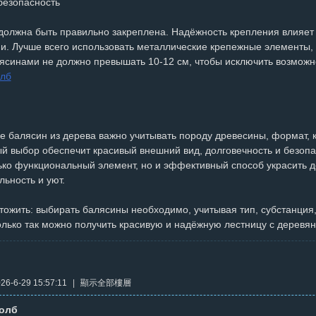
безопасность
должна быть правильно закреплена. Надёжность крепления влияет 
ии. Лучше всего использовать металлические крепежные элементы,
ясинами не должно превышать 10-12 см, чтобы исключить возможн
олб
 балясин из дерева важно учитывать породу древесины, формат, к
й выбор обеспечит красивый внешний вид, долговечность и безоп
ько функциональный элемент, но и эффективный способ украсить д
ьность и уют.
ожить: выбирать балясины необходимо, учитывая тип, субстанция,
олько так можно получить красивую и надёжную лестницу с дерев
6-6-29 15:57:11
|
顯示全部樓層
толб