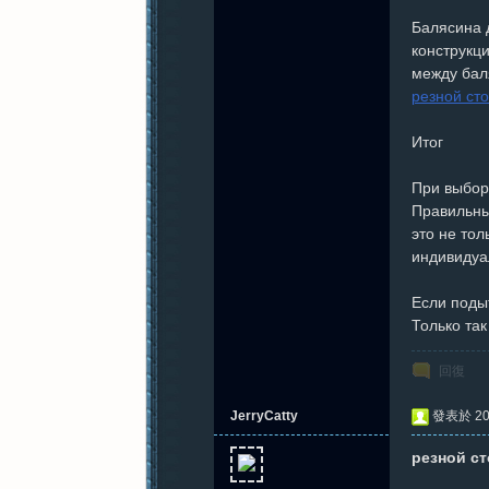
Балясина 
конструкц
между бал
резной ст
Итог
При выборе
Правильны
это не тол
индивидуал
Если поды
Только та
回復
JerryCatty
發表於 202
резной с