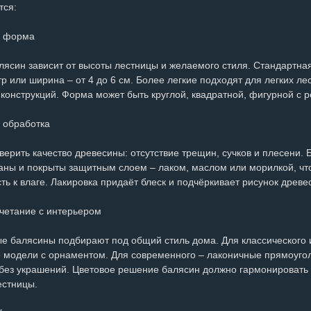
тся:
и форма
лясин зависит от высоты лестницы и желаемого стиля. Стандартна
р или ширина – от 4 до 6 см. Более легкие подходят для легких л
конструкций. Форма может быть круглой, квадратной, фигурной с р
 обработка
верить качество древесины: отсутствие трещин, сучков и плесени.
ны и покрыты защитным слоем – лаком, маслом или морилкой, что
ть к влаге. Лакировка придаёт блеск и подчёркивает рисунок древе
очетание с интерьером
е балясины подбирают под общий стиль дома. Для классического
 модели с орнаментом. Для современного – лаконичные прямоугол
без украшений. Цветовое решение балясин должно гармонировать с
естницы.