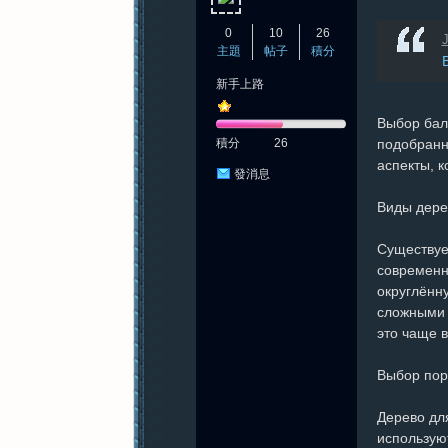
0
10
26
J
主題
帖子
積分
新手上路
Выбор бал
積分
26
подобранн
аспекты, 
發消息
Виды дере
Существует
современн
округлённ
сложными 
это чаще 
Выбор пор
Дерево дл
использую