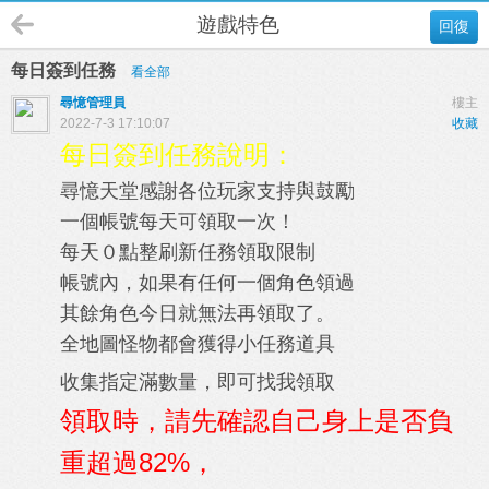
遊戲特色
回復
每日簽到任務
看全部
尋憶管理員
樓主
2022-7-3 17:10:07
收藏
每日簽到任務說明：
尋憶天堂感謝各位玩家支持與鼓勵
一個帳號每天可領取一次！
每天０點整刷新任務領取限制
帳號內，如果有任何一個角色領過
其餘角色今日就無法再領取了。
全地圖怪物都會獲得小任務道具
收集指定滿數量，即可找我領取
領取時，請先確認自己身上是否負
重超過82%，