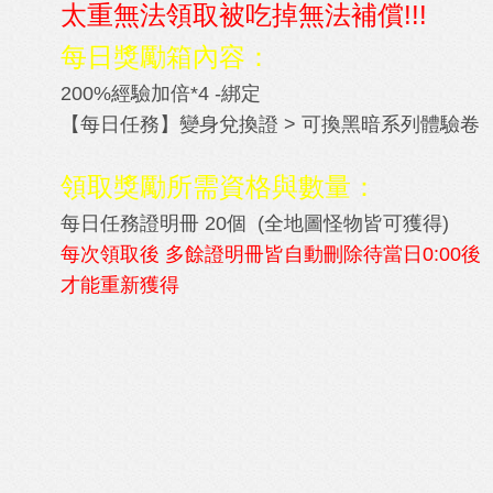
太重無法領取被吃掉無法補償!!!
每日獎勵箱內容：
200%經驗加倍*4 -綁定
【每日任務】變身兌換證 > 可換黑暗系列體驗卷
領取獎勵所需資格與數量：
每日任務證明冊 20個 (全地圖怪物皆可獲得)
每次領取後 多餘證明冊皆自動刪除
待當日0:00後
才能重新獲得