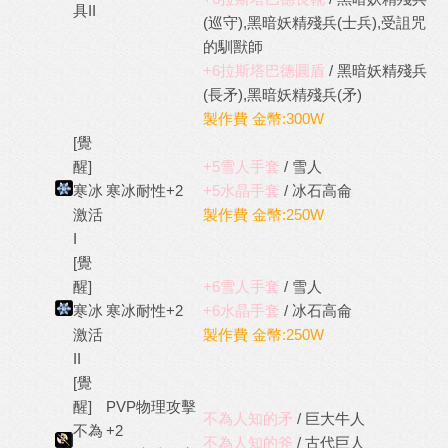
具II
(巡守),黑暗妖精殘兵(士兵),受詛咒
的馴獸師
+6拉斯塔巴德圓盾
/ 黑暗妖精殘兵
(長矛),黑暗妖精殘兵(矛)
製作費 金幣:300W
[覺
醒]
+5雪人手套
/ 雪人
寒冰
寒冰耐性+2
+5水晶手套
/ 冰石高侖
激活
製作費 金幣:250W
I
[覺
醒]
+6雪人手套
/ 雪人
寒冰
寒冰耐性+2
+6水晶手套
/ 冰石高侖
激活
製作費 金幣:250W
II
[覺
醒]
PVP物理攻擊
不為人知的矛
/ 巨大牛人
不為
+2
不為人知的斧
/ 古代巨人