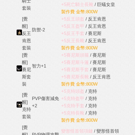
騎士
+5死亡騎士長靴
/ 巨蟻女皇
套裝
製作費 金幣:800W
[覺
+5反王頭盔
/ 反王肯恩
醒]
+5反王盔甲
/ 反王肯恩
防禦-2
反王
+5反王手套
/ 賽尼斯
肯恩
+5反王長靴
/ 反王肯恩
套裝
製作費 金幣:800W
[覺
+5賽尼斯頭箍
/ 賽尼斯
醒]
+5賽尼斯斗篷
/ 賽尼斯
智力+1
賽尼
+5賽尼斯手套
/ 賽尼斯
斯套
+5賽尼斯長靴
/ 反王肯恩
裝
製作費 金幣:800W
+5克特頭盔
/ 克特
[覺
PVP傷害減免
+5克特盔甲
/ 克特
醒]
+2
+5克特手套
/ 克特
克特
+5克特長靴
/ 克特
套裝
製作費 金幣:800W
[覺
變形怪首領項鏈
/ 變形怪首領
醒]
PVP物理攻擊