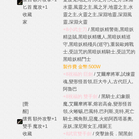
匕首
魔攻+1
水靈,風靈之主,風之牙,地靈之主,水
收藏
靈之主,火靈之主,深淵地靈,深淵風
家
靈,深淵火靈
+8小武士刀
/ 黑暗妖精警衛,黑暗妖
精盜賊,黑暗妖精獵人,黑暗妖精巡
守,黑暗妖精殘兵(巡守),重裝歐姆戰
士,受詛咒的黑暗妖精騎士,受詛咒的
黑暗妖精鬥士
製作費 金幣:500W
+8祝福的 巨劍
/ 艾爾摩將軍,試煉靈
魂,變形怪首領,巨大牛人,古代巨人,
阿魯巴
+8祝福的 雙手劍
/ 黑騎士,幻象眼
[覺
魔,艾爾摩將軍,熔岩高侖,變形怪首
醒]
領,火蜥蜴,巴風特,巴列斯,克特,死亡
懷舊
額外攻擊+1
騎士,獨角獸,惡魔,火焰阿西塔基奧,
雙手
魔攻+1
巫妖,潔尼斯女王,殭屍王
收藏
+8武官雙手劍
/ 突擊旅長．闇黑劍