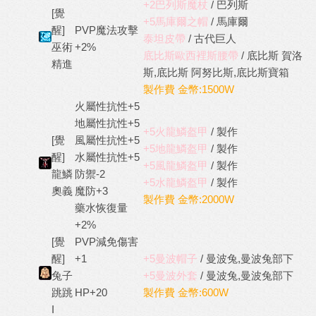
+2巴列斯魔杖
/ 巴列斯
[覺
+5馬庫爾之帽
/ 馬庫爾
醒]
PVP魔法攻擊
泰坦皮帶
/ 古代巨人
巫術
+2%
底比斯歐西裡斯腰帶
/ 底比斯 賀洛
精進
斯,底比斯 阿努比斯,底比斯寶箱
製作費 金幣:1500W
火屬性抗性+5
地屬性抗性+5
+5火龍鱗盔甲
/ 製作
[覺
風屬性抗性+5
+5地龍鱗盔甲
/ 製作
醒]
水屬性抗性+5
+5風龍鱗盔甲
/ 製作
龍鱗
防禦-2
+5水龍鱗盔甲
/ 製作
奧義
魔防+3
製作費 金幣:2000W
藥水恢復量
+2%
[覺
PVP減免傷害
醒]
+1
+5曼波帽子
/ 曼波兔,曼波兔部下
兔子
+5曼波外套
/ 曼波兔,曼波兔部下
跳跳
HP+20
製作費 金幣:600W
I