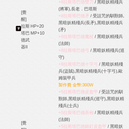
+8拉斯塔巴德雙刀
/ 黑暗妖精殘兵
(將軍),長老．巴塔斯
[覺
+8拉斯塔巴德矛
/ 受詛咒的馴獸師,
醒]
黑暗妖精殘兵(長矛),黑暗妖精殘兵
拉斯
HP+20
(矛)
塔巴
MP+10
+8拉斯塔巴德魔杖
/ 黑暗妖精殘兵
德武
(法師)
器II
+8拉斯塔巴德弓
/ 黑暗妖精殘兵(巡
守)
+8拉斯塔巴德十字弓
/ 黑暗妖精殘
兵(盜賊),黑暗妖精殘兵(十字弓),歐
姆裝甲兵
製作費 金幣:300W
+5拉斯塔巴德皮盔甲
/ 受詛咒的馴
獸師,黑暗妖精殘兵(巡守),黑暗妖精
殘兵(士兵)
+5拉斯塔巴德長袍
/ 黑暗妖精殘兵
(法師)
[覺
+5拉斯塔巴德銀釘皮盔甲
/ 黑暗妖