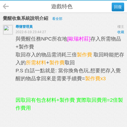
遊戲特色
回復
覺醒收集系統說明介紹
看全部
尋憶管理員
樓主
2022-6-19 23:44:27
收藏
與覺醒任務NPC所在地
[歐瑞村莊]
存入所需物品
+製作費
取回存入的物品需消耗三倍
製作費
取回時能把存
入的
所需材料
+
製作費
取回
P.S 白話一點就是: 當你換角色玩,想要把存入覺
醒的物品拿回來是需要手續費=
製作費x3
因取回有包含材料+製作費 實際取回費用=2倍製
作費用