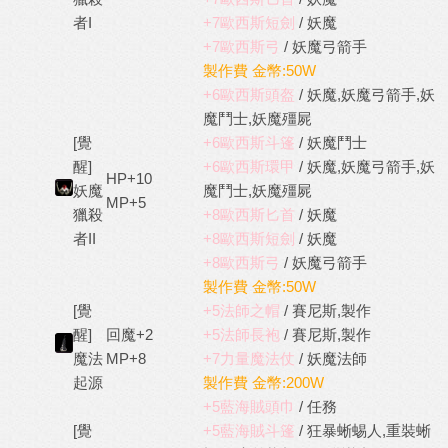
者I
+7歐西斯短劍
/ 妖魔
+7歐西斯弓
/ 妖魔弓箭手
製作費 金幣:50W
+6歐西斯頭盔
/ 妖魔,妖魔弓箭手,妖
魔鬥士,妖魔殭屍
[覺
+6歐西斯斗篷
/ 妖魔鬥士
醒]
+6歐西斯環甲
/ 妖魔,妖魔弓箭手,妖
HP+10
妖魔
魔鬥士,妖魔殭屍
MP+5
獵殺
+8歐西斯匕首
/ 妖魔
者II
+8歐西斯短劍
/ 妖魔
+8歐西斯弓
/ 妖魔弓箭手
製作費 金幣:50W
[覺
+5法師之帽
/ 賽尼斯,製作
醒]
回魔+2
+5法師長袍
/ 賽尼斯,製作
魔法
MP+8
+7力量魔法仗
/ 妖魔法師
起源
製作費 金幣:200W
+5藍海賊頭巾
/ 任務
[覺
+5藍海賊斗篷
/ 狂暴蜥蜴人,重裝蜥