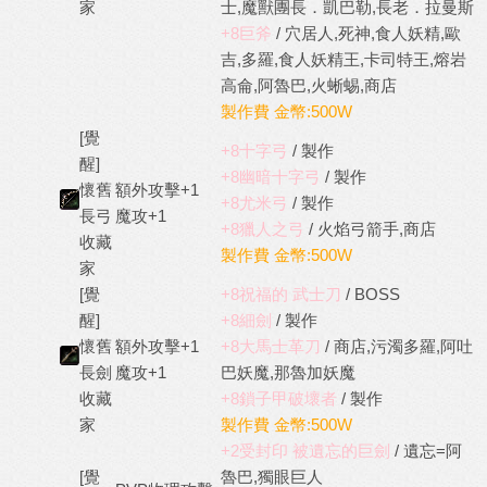
家
士,魔獸團長．凱巴勒,長老．拉曼斯
+8巨斧
/ 穴居人,死神,食人妖精,歐
吉,多羅,食人妖精王,卡司特王,熔岩
高侖,阿魯巴,火蜥蜴,商店
製作費 金幣:500W
[覺
+8十字弓
/ 製作
醒]
+8幽暗十字弓
/ 製作
懷舊
額外攻擊+1
+8尤米弓
/ 製作
長弓
魔攻+1
+8獵人之弓
/ 火焰弓箭手,商店
收藏
製作費 金幣:500W
家
[覺
+8祝福的 武士刀
/ BOSS
醒]
+8細劍
/ 製作
懷舊
額外攻擊+1
+8大馬士革刀
/ 商店,污濁多羅,阿吐
長劍
魔攻+1
巴妖魔,那魯加妖魔
收藏
+8鎖子甲破壞者
/ 製作
家
製作費 金幣:500W
+2受封印 被遺忘的巨劍
/ 遺忘=阿
[覺
魯巴,獨眼巨人