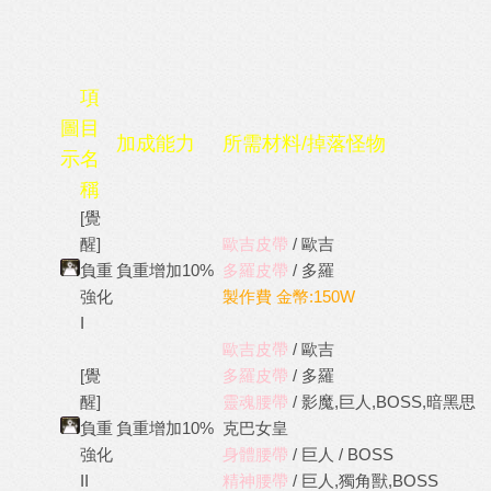
項
圖
目
加成能力
所需材料/掉落怪物
示
名
稱
[覺
醒]
歐吉皮帶
/ 歐吉
負重
負重增加10%
多羅皮帶
/ 多羅
強化
製作費 金幣:150W
I
歐吉皮帶
/ 歐吉
[覺
多羅皮帶
/ 多羅
醒]
靈魂腰帶
/ 影魔,巨人,BOSS,暗黑思
負重
負重增加10%
克巴女皇
強化
身體腰帶
/ 巨人 / BOSS
II
精神腰帶
/ 巨人,獨角獸,BOSS