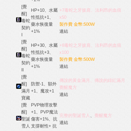
[覺
HP+10、水屬
+7毒蛇之牙披肩、法利昂的血痕
醒]
性抵抗+1、
x50
毒蛇
藥水恢復量
製作費 金幣:500W
契約
+1%
連結
I
[覺
HP+30、水屬
+8毒蛇之牙披肩、法利昂的血痕
醒]
性抵抗+3、
x100
毒蛇
藥水恢復量
製作費 金幣:500W
契約
+1%
連結
II
[覺
傳說的黃金滿月、傳說的緋紅滿月
醒]
防禦-1、額外
覺醒魔方
滿月
+1、魔攻+1
連結
寶藏
[覺
PVP物理攻擊
醒]
+1、PVP魔法
完整的聖誕雪人
、
覺醒魔方
聖誕
傷害+1%、抗
連結
雪人
支撐耐性+ 抗