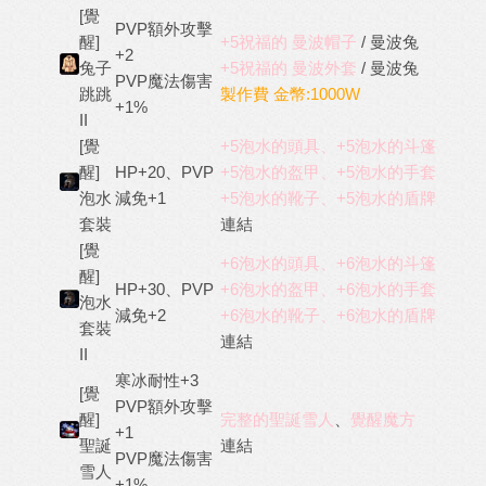
[覺
PVP額外攻擊
醒]
+5祝福的 曼波帽子
/ 曼波兔
+2
兔子
+5祝福的
曼波外套
/ 曼波兔
PVP魔法傷害
跳跳
製作費 金幣:1000W
+1%
II
[覺
+5泡水的頭具、+5泡水的斗篷
醒]
HP+20、PVP
+5泡水的盔甲、+5泡水的手套
泡水
減免+1
+5泡水的靴子、+5泡水的盾牌
套裝
連結
[覺
+6泡水的頭具、+6泡水的斗篷
醒]
HP+30、PVP
+6泡水的盔甲、+6泡水的手套
泡水
減免+2
+6泡水的靴子、+6泡水的盾牌
套裝
連結
II
寒冰耐性+3
[覺
PVP額外攻擊
醒]
完整的聖誕雪人
、
覺醒魔方
+1
聖誕
連結
PVP魔法傷害
雪人
+1%