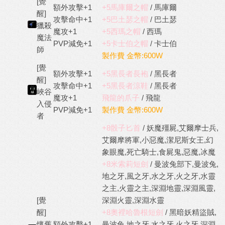
[覺
額外攻擊+1
+5馬庫爾之帽
/ 馬庫爾
醒]
攻擊命中+1
+5巴土瑟之帽
/ 巴土瑟
獵殺
魔攻+1
+5西瑪之帽
/ 西瑪
魔法
PVP減免+1
+5卡士伯之帽
/ 卡士伯
師
製作費 金幣:600W
[覺
額外攻擊+1
+5黑長者長袍
/ 黑長者
醒]
攻擊命中+1
+5黑長者涼鞋
/ 黑長者
峽谷
魔攻+1
飛龍的爪子
/ 飛龍
入侵
PVP減免+1
製作費 金幣:600W
者
+8骰子匕首
/ 妖魔殭屍,艾爾摩士兵,
艾爾摩將軍,小惡魔,潔尼斯女王,幻
象眼魔,死亡騎士,食屍鬼,惡魔,冰魔
+8米索莉短劍
/ 曼波兔部下,曼波兔,
地之牙,風之牙,水之牙,火之牙,水靈
之主,火靈之主,深淵地靈,深淵風靈,
[覺
深淵火靈,深淵水靈
醒]
+8奧裡哈魯根短劍
/ 黑暗妖精盜賊,
懷舊
額外攻擊+1
曼波兔,地之牙,水之牙,火之牙,深淵