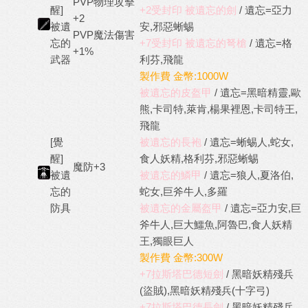
PVP物理攻擊
醒]
+2受封印 被遺忘的劍
/ 遺忘=亞力
+2
被遺
安,邪惡蜥蜴
PVP魔法傷害
忘的
+7受封印 被遺忘的弩槍
/ 遺忘=格
+1%
武器
利芬,飛龍
製作費 金幣:1000W
被遺忘的皮盔甲
/ 遺忘=黑暗精靈,歐
熊,卡司特,萊肯,楊果裡恩,卡司特王,
飛龍
[覺
被遺忘的長袍
/ 遺忘=蜥蜴人,蛇女,
醒]
食人妖精,格利芬,邪惡蜥蜴
魔防+3
被遺
被遺忘的鱗甲
/ 遺忘=狼人,夏洛伯,
忘的
蛇女,巨斧牛人,多羅
防具
被遺忘的金屬盔甲
/ 遺忘=亞力安,巨
斧牛人,巨大鱷魚,阿魯巴,食人妖精
王,獨眼巨人
製作費 金幣:300W
+7拉斯塔巴德短劍
/ 黑暗妖精殘兵
(盜賊),黑暗妖精殘兵(十字弓)
+7拉斯塔巴德長劍
/ 黑暗妖精殘兵