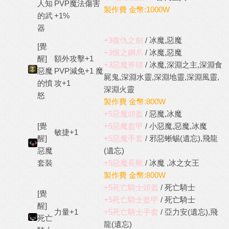
人知
PVP魔法傷害
製作費 金幣:1000W
的武
+1%
器
+3復仇之劍
/ 冰魔,惡魔
[覺
+3恨之鋼爪
/ 冰魔,惡魔
醒]
額外攻擊+1
+3惡魔斧頭
/ 冰魔,深淵之主,深淵食
惡魔
PVP減免+1 魔
屍鬼,深淵水靈,深淵地靈,深淵風靈,
的憤
攻+1
深淵火靈
怒
製作費 金幣:800W
+5惡魔頭盔
/ 惡魔,冰魔
[覺
+5惡魔盔甲
/ 小惡魔,惡魔,冰魔
敏捷+1
醒]
+5惡魔手套
/ 邪惡蜥蜴(遺忘),飛龍
惡魔
(遺忘)
套裝
+5惡魔長靴
/ 冰魔 ,冰之女王
製作費 金幣:800W
+5死亡騎士頭盔
/ 死亡騎士
[覺
+5死亡騎士盔甲
/ 死亡騎士
醒]
力量+1
+5死亡騎士手套
/ 亞力安(遺忘),飛
死亡
龍(遺忘)