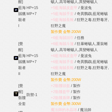
醒]
蜴人,高等蜥蜴人,異變蜥蜴人
藍海
HP+15
+5藍海賊皮盔甲
/ 曼波兔
賊獵
MP+7
+5藍海賊手套
/ 奇異鸚鵡,藍尾蜥蜴
殺者
+5藍海賊長靴
/ 狂野之毒,狂野毒牙,
I
狂野之魔
製作費 金幣:200W
+6藍海賊頭巾
/ 任務
[覺
+6藍海賊斗篷
/ 狂暴蜥蜴人,重裝蜥
醒]
蜴人,高等蜥蜴人,異變蜥蜴人
藍海
HP+15
+6藍海賊皮盔甲
/ 曼波兔
賊獵
MP+7
+6藍海賊手套
/ 奇異鸚鵡,藍尾蜥蜴
殺者
+6藍海賊長靴
/ 狂野之毒,狂野毒牙,
II
狂野之魔
製作費 金幣:200W
[覺
+2骷髏頭盔
/ 製作
醒]
+2骷髏盔甲
/ 製作
防禦-1
骷髏
+2骷髏盾牌
/ 製作
全套
製作費 金幣:300W
魔法師的水晶球
/ 魔法師