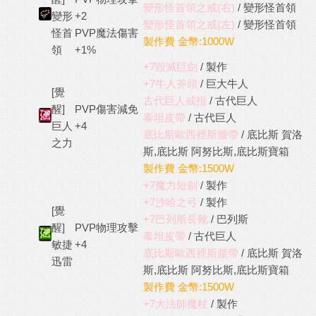
變形怪首領之戒(右)
/ 變形怪首領
變形
+2
變形怪首領之戒(左)
/ 變形怪首領
怪首
PVP魔法傷害
製作費 金幣:1000W
領
+1%
+7毀滅巨劍
/ 製作
+7牛人斧頭
/ 巨大牛人
[覺
古代巨人戒指
/ 古代巨人
醒]
PVP傷害減免
泰坦皮帶
/ 古代巨人
巨人
+4
底比斯歐西裡斯腰帶
/ 底比斯 賀洛
之力
斯,底比斯 阿努比斯,底比斯寶箱
製作費 金幣:1500W
+7魔力短劍
/ 製作
+7沙哈之弓
/ 製作
[覺
+7巴列斯長靴
/ 巴列斯
醒]
PVP物理攻擊
泰坦皮帶
/ 古代巨人
敏捷
+4
底比斯歐西裡斯腰帶
/ 底比斯 賀洛
迅雷
斯,底比斯 阿努比斯,底比斯寶箱
製作費 金幣:1500W
+7大法師魔杖
/ 製作