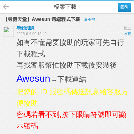
檔案下載
回復
【尋憶天堂】Awesun 遠端程式下載
看全部
尋憶管理員
樓主
2025-6-6 00:15:40
收藏
如有不懂需要協助的玩家可先自行
下載程式
再找客服幫忙協助下載後安裝後
Awesun
→下載連結
把您的 ID 跟密碼傳送訊息給客服方
便協助
密碼若看不到,按下眼睛符號即可顯
示密碼