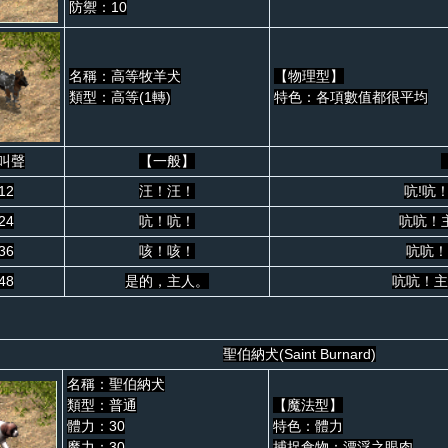
防禦：10
名稱：高等牧羊犬
【物理型】
類型：高等(1轉)
特色：各項數值都很平均
叫聲
【一般】
12
汪！汪！
吭!吭
24
吭！吭！
吭吭！
36
咳！咳！
吭吭！
48
是的，主人。
吭吭！主
聖伯納犬(Saint Burnard)
名稱：聖伯納犬
類型：普通
【魔法型】
體力：30
特色：體力
魔力：30
捕捉食物：漂浮之眼肉