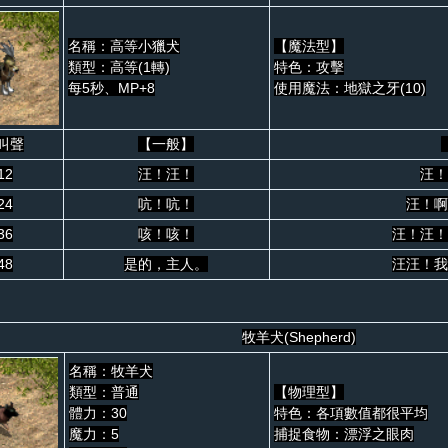
名稱：高等小獵犬
【魔法型】
類型：高等(1轉)
特色：攻擊
每5秒、MP+8
使用魔法：地獄之牙(10)
叫聲
【一般】
12
汪！汪！
汪！
24
吭！吭！
汪！啊
36
咳！咳！
汪！汪！
48
是的，主人。
汪汪！我
牧羊犬(Shepherd)
名稱：牧羊犬
類型：普通
【物理型】
體力：30
特色：各項數值都很平均
魔力：5
捕捉食物：漂浮之眼肉