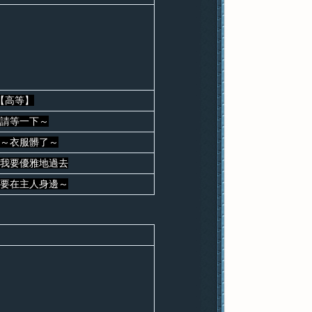
【高等】
請等一下～
～衣服髒了～
我要優雅地過去
要在主人身邊～