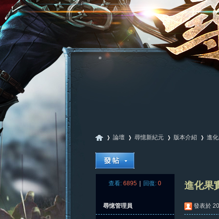
論壇
尋憶新紀元
版本介紹
進化
尋
»
›
›
›
查看:
6895
|
回復:
0
進化果
尋憶管理員
發表於 202