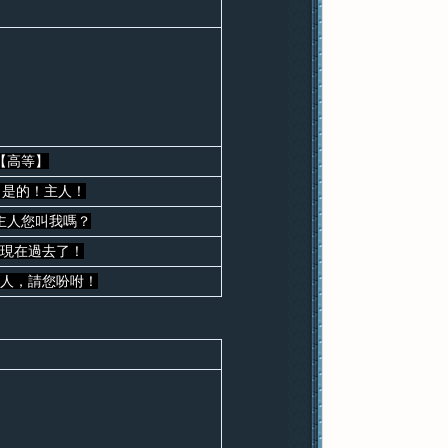
【高等】
！是的！主人！
主人您叫我嗎？
現在過去了！
人，請您吩咐！