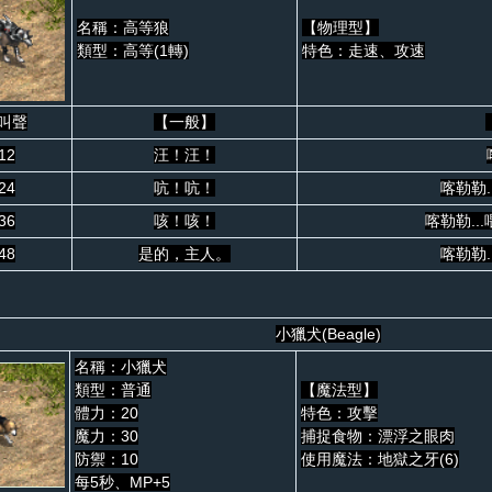
名稱：高等狼
【物理型】
類型：高等(1轉)
特色：走速、攻速
叫聲
【一般】
.12
汪！汪！
.24
吭！吭！
喀勒勒.
.36
咳！咳！
喀勒勒..
.48
是的，主人。
喀勒勒.
小獵犬(Beagle)
名稱：小獵犬
類型：普通
【魔法型】
體力：20
特色：攻擊
魔力：30
捕捉食物：漂浮之眼肉
防禦：10
使用魔法：地獄之牙(6)
每5秒、MP+5