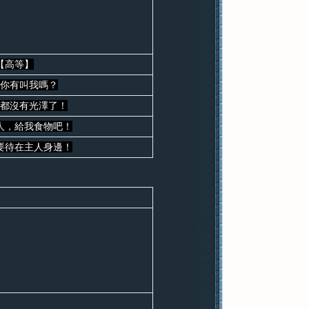
【高等】
你有叫我嗎？
都沒有光澤了！
人，給我食物吧！
要待在主人身邊！