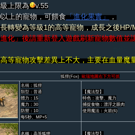
等級上限為
v.55
0以上的寵物，可餵食
「進化果實」
，
長轉變為等級1的高等寵物，成長之後HP/
「進化」後請重新登入遊戲刷新寵物數值並
上高等寵物攻擊差異上不大，主要在血量魔
狐狸(Fox)
歐瑞地圖右下方可抓
名稱：狐狸
類型：普通
【魔法型】
體力：15
特色：攻擊、魔力
魔力：30
捕捉食物：漂浮之眼肉
防禦：10
使用魔法：火箭(6)
每5秒、MP+5
名稱：高等狐狸
【魔法型】