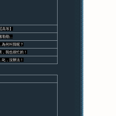
【高等】
喀勒勒...
..為何叫我呢？
.喂，我也很忙的！
..叱，沒辦法！