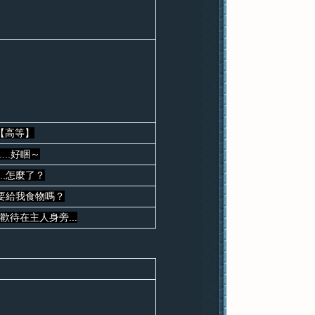
【高等】
....好睏～
...怎麼了？
.是要給我食物嗎？
喜歡待在主人身旁...