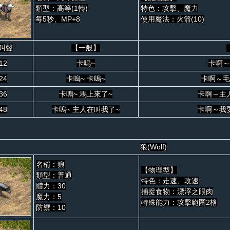
類型：高等(1轉)
特色：攻擊、魔力
每5秒、MP+8
使用魔法：火箭(10)
叫聲
【一般】
12
卡嗚~
卡啊～
24
卡嗚~ 卡嗚~
卡啊～毛
36
卡嗚~ 馬上來了~
卡啊～主
48
卡嗚~ 主人在叫我了~
卡啊～我
狼(Wolf)
名稱：狼
【物理型】
類型：普通
特色：走速、攻速
體力：30
捕捉食物：漂浮之眼肉
魔力：5
特殊能力：攻擊範圍2格
防禦：10