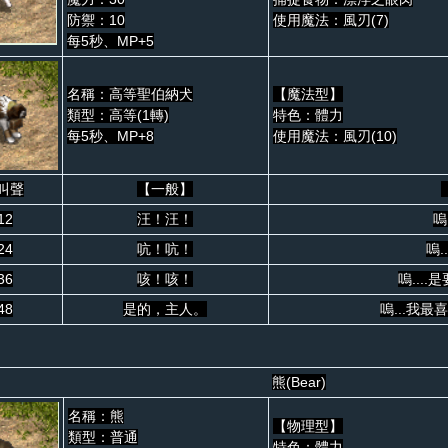
防禦：10
使用魔法：風刃(7)
每5秒、MP+5
名稱：高等聖伯納犬
【魔法型】
類型：高等(1轉)
特色：體力
每5秒、MP+8
使用魔法：風刃(10)
叫聲
【一般】
12
汪！汪！
嗚
24
吭！吭！
嗚.
36
咳！咳！
嗚...
48
是的，主人。
嗚...我最
熊(Bear)
名稱：熊
【物理型】
類型：普通
特色：體力