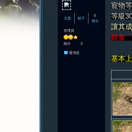
寵物
等級3
0
主題
帖子
積分
讓其成
管理員
憶
餵食
積分
0
發消息
基本
新