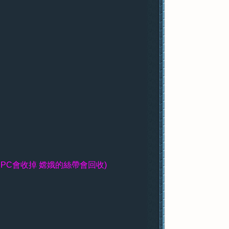
NPC會收掉 嫦娥的絲帶會回收)