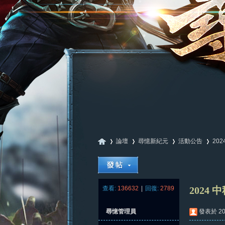
論壇
尋憶新紀元
活動公告
20
尋
»
›
›
›
查看:
136632
|
回復:
2789
2024 
尋憶管理員
發表於 202