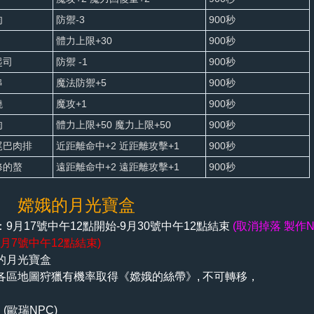
肉
防禦-3
900秒
體力上限+30
900秒
起司
防禦 -1
900秒
串
魔法防禦+5
900秒
燒
魔攻+1
900秒
肉
體力上限+50 魔力上限+50
900秒
尾巴肉排
近距離命中+2 近距離攻擊+1
900秒
修的螯
遠距離命中+2 遠距離攻擊+1
900秒
三 嫦娥的月光寶盒
9月17號中午12點開始-9月30號中午12點結束
(取消掉落 製作
0月7號中午12點結束)
的月光寶盒
各區地圖狩獵有機率取得《嫦娥的絲帶》
, 不可轉移，
 (歐瑞NPC)