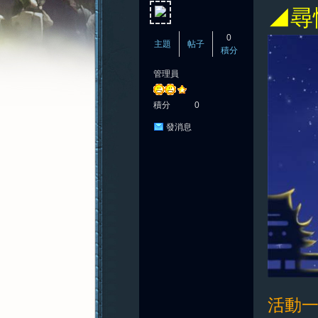
◢尋
0
主題
帖子
積分
管理員
憶
積分
0
發消息
新
活動