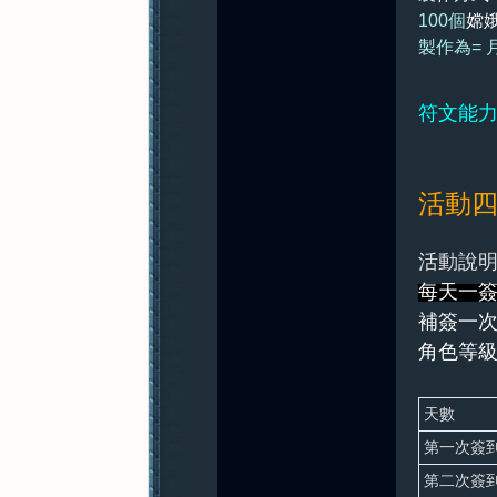
100個
嫦
製作為= 月
符文能力
活動
活動說明
每天一簽
補簽一次
角色等級
天數
第一次簽
第二次簽