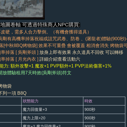
地圖卷軸 可透過特殊商人NPC購買:
厚皮硬，需多人合力擊倒。（有機會獲得道具）
吳剛有高機率掉落祝福或詛咒武卷、防卷
、
(屠龍者)體驗(900秒)
掉落[中秋8BQ烤物袋] 效果不可重疊 會被覆蓋 相消會消失 烤物
率掉落 [ 吳剛斧頭 ]
放身上即有效果 永久道具不回收 可以轉移
率掉落 [ 月光內衣 ]
詳細介紹查看活動六
力: 額外攻擊+1 魔攻+1 PVP額外+1 PVP法術傷害+1%
開放體驗租用7天時效(吳剛斧頭)符文
烤物袋
列一項 B8Q
狀態能力
時效
魔力回復量+3
900秒
魔力上限+20
900秒
魔攻+2 魔力回復量+2
900秒