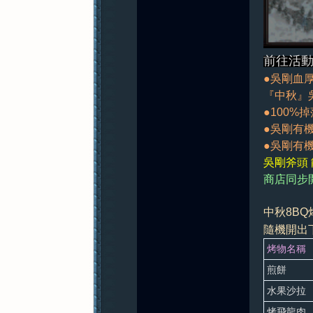
前往活動
●吳剛血
『中秋』
●100%
●吳剛有機
●吳剛有機
吳剛斧頭 能
商店同步
中秋8BQ
隨機開出下
烤物名稱
煎餅
水果沙拉
烤飛龍肉