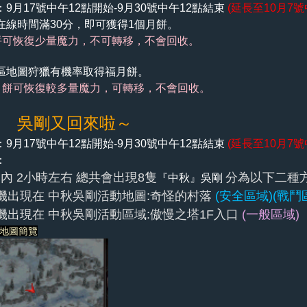
：
9月17號中午12點開始-9月30號中午12點結束
(延長至10月7號
在線時間滿30分，即可獲得1個月餅。
恢復少量魔力，不可轉移，不會回收。
區地圖狩獵有機率取得福月餅。
月餅可恢復較多量魔力，可轉移，不會回收。
二 吳剛又回來啦～
9月17號中午12點開始-9月30號中午12點結束
(延長至10月7號
：
內 2小時左右 總共會出現8隻
分為以下二種方
『中秋』
吳剛
機出現在 中秋吳剛活動地圖:奇怪的村落
(安全區域)(戰鬥
機出現在
中秋吳剛
活動區域:傲慢之塔1F入口
(一般區域)
地圖簡覽