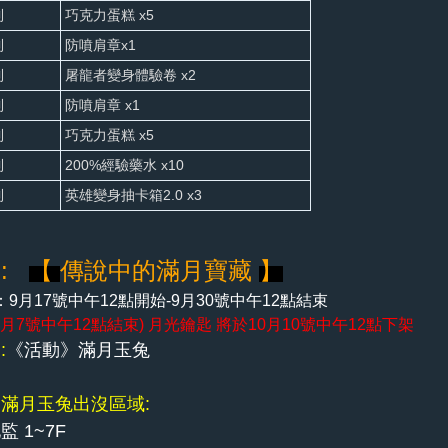
到
巧克力蛋糕 x5
到
防噴肩章x1
到
屠龍者變身體驗卷 x2
到
防噴肩章 x1
到
巧克力蛋糕 x5
到
200%經驗藥水 x10
到
英雄變身抽卡箱2.0 x3
五:
【
傳說中的滿月寶藏
】
：
9月17號中午12點開始-9月30號中午12點結束
0月7號中午12點結束)
月光鑰匙 將於10月10號中午12點下架
:
《活動》滿月玉兔
》滿月玉兔出沒
區域:
監 1~7F