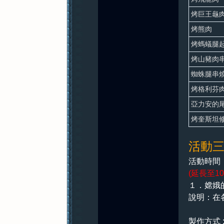
烤巨王龜
烤熊肉
烤螞蟻腿
烤山豬肉
蜘蛛腿串
烤格利芬
亞力安的
烤奎斯坦
活動
活動時間：
(延長至1
１．
嫦娥
說明：在
製作方式 :