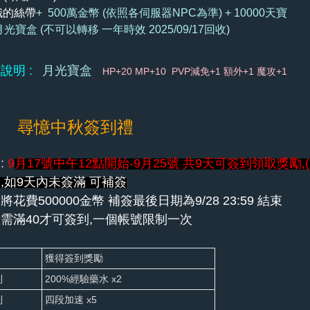
娥的絲帶
+
500萬金幣
(依照各伺服器NPC為準) + 10000天寶
光寶盒 (不可以轉移 一年時效 2025/09/17回收)
說明 :
月光寶盒
HP+20 MP+10 PVP減免+1 額外+1 魔攻+1
四 尋憶中秋簽到禮
:
9
月17號中午12點開始-9月25號 共9天可簽到領取獎勵,
,如9天內未簽滿 可補簽
將花費500000金幣 補簽最後日期為9
/28 23:59 結束
需滿40才可簽到,一個帳號限制一次
獲得簽到獎勵
到
200%經驗藥水 x2
到
四段加速 x5