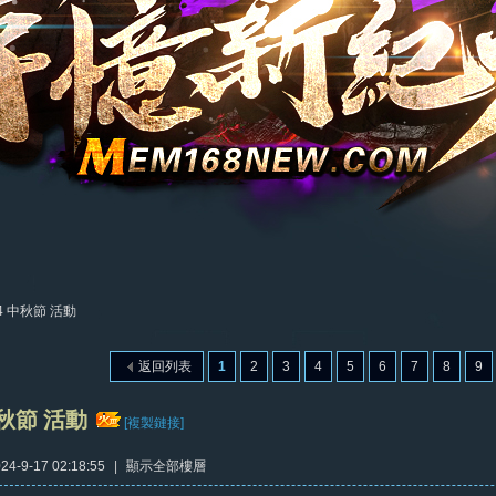
24 中秋節 活動
返回列表
1
2
3
4
5
6
7
8
9
中秋節 活動
[複製鏈接]
4-9-17 02:18:55
|
顯示全部樓層