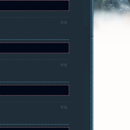
舉報
舉報
舉報