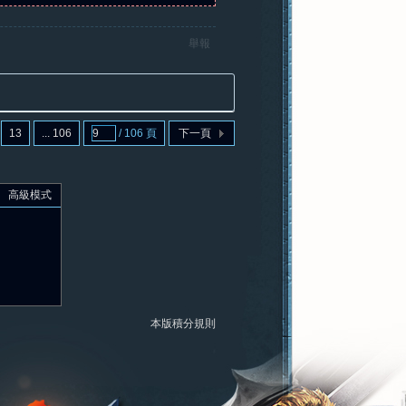
舉報
13
... 106
/ 106 頁
下一頁
高級模式
本版積分規則