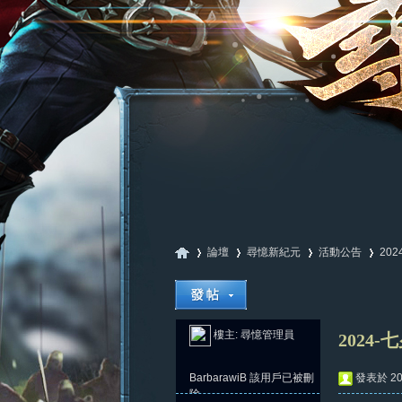
論壇
尋憶新紀元
活動公告
20
尋
»
›
›
›
樓主:
尋憶管理員
2024-
BarbarawiB
該用戶已被刪
發表於 202
除