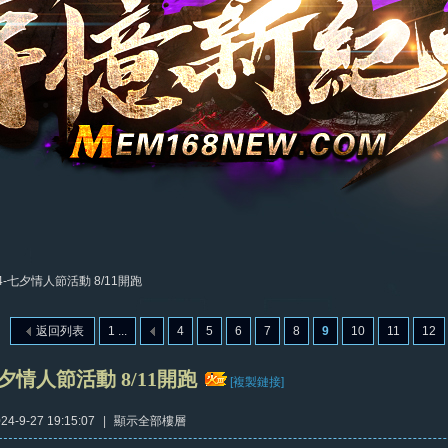
24-七夕情人節活動 8/11開跑
返回列表
1 ...
4
5
6
7
8
9
10
11
12
七夕情人節活動 8/11開跑
[複製鏈接]
4-9-27 19:15:07
|
顯示全部樓層