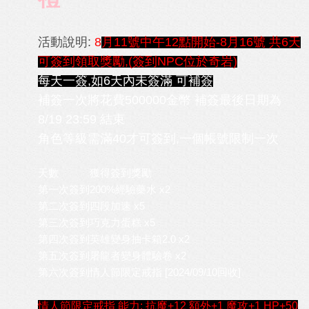
活動說明:
8
月11號中午12點開始-8月16號 共6天
可簽到領取獎勵,
(簽到NPC位於奇岩)
每天一簽,如6天內未簽滿 可補簽
補簽一次將花費500000金幣 補簽最後日期為
8/19 23:59 結束
角色等級需滿40才可簽到,一個帳號限制一次
天數
獲得簽到獎勵
第一次簽到
200%經驗藥水 x2
第二次簽到
四段加速 x5
第三次簽到
巧克力蛋糕 x5
第四次簽到
英雄變身抽卡箱2.0 x2
第五次簽到
屠龍者變身體驗卷 x2
第六次簽到
情人節限定戒指 [2024/09/10回收]
情人節限定戒指 能力: 抗魔+12 額外+1 魔攻+1 HP+50